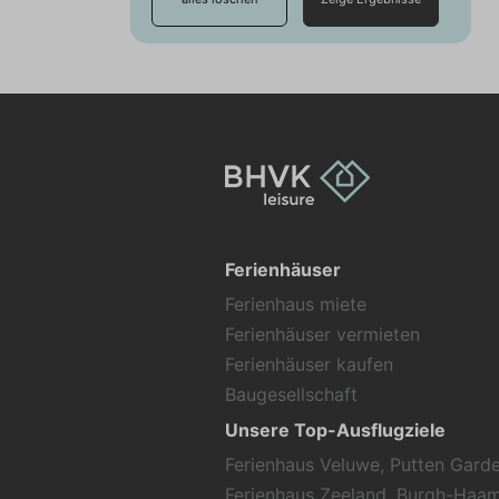
Ferienhäuser
Ferienhaus miete
Ferienhäuser vermieten
Ferienhäuser kaufen
Baugesellschaft
Unsere Top-Ausflugziele
Ferienhaus Veluwe, Putten Gard
Ferienhaus Zeeland, Burgh-Haa