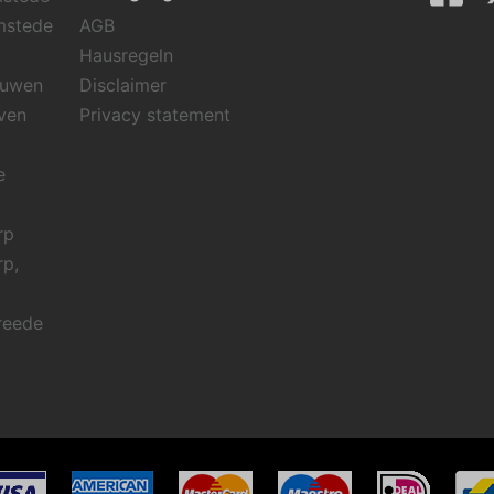
mstede
AGB
Hausregeln
ouwen
Disclaimer
ven
Privacy statement
e
rp
rp,
reede