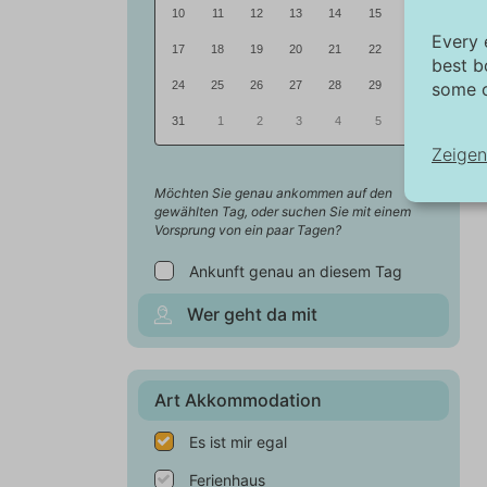
10
11
12
13
14
15
16
Every 
17
18
19
20
21
22
23
best b
some c
24
25
26
27
28
29
30
31
1
2
3
4
5
6
Zeigen
Möchten Sie genau ankommen auf den
gewählten Tag, oder suchen Sie mit einem
No
Vorsprung von ein paar Tagen?
No
Ankunft genau an diesem Tag
in
au
Wer geht da mit
di
Ma
Art Akkommodation
Di
Tr
Es ist mir egal
an
si
Ferienhaus