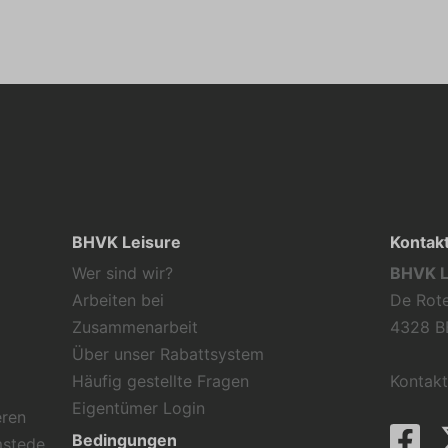
BHVK Leisure
Kontak
Wer sind wir?
BHVK L
Arbeiten bei
De Rote
Zusammenarbeit
4328 B
Über unser Rabattsystem
Häufig gestellte Fragen
Kontakt
Eigentümer Login
eren
Bedingungen
mstede