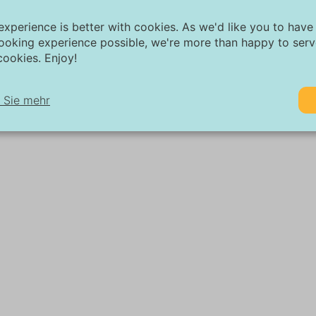
experience is better with cookies. As we'd like you to have
ooking experience possible, we're more than happy to ser
ookies. Enjoy!
 Sie mehr
twendig:
twendige Cookies helfen dabei, eine Website funktionsfähiger zu ma
dem sie grundlegende Funktionen wie die Seitennavigation und den Z
f geschützte Bereiche der Website ermöglichen. Ohne diese Cookies
e Website nicht ordnungsgemäß funktionieren.
rketing:
ese Website verwendet Cookies und Google-Technologien, um den W
affic zu analysieren. Das Ziel von Marketing-Cookies ist es, Anzeigen
zuzeigen, die auf den individuellen Benutzer zugeschnitten und relev
nd. Diese Anzeigen werden für Verleger und externe Werbetreibende