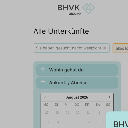
Alle Unterkünfte
×
Sie haben gesucht nach: weelzicht
alles 
Wohin gehst du
Ankunft / Abreise
August
2026
MO
DI
MI
DO
FR
SA
SO
27
28
29
30
31
1
2
BHV
3
4
5
6
7
8
9