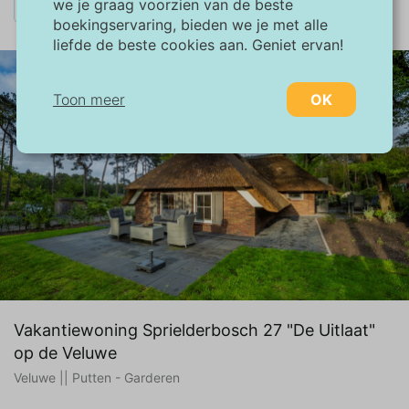
×
we je graag voorzien van de beste
Last-minute: Aug 7, weekend
alles wissen
boekingservaring, bieden we je met alle
liefde de beste cookies aan. Geniet ervan!
Toon meer
OK
Noodzakelijk:
Noodzakelijke cookies helpen een website
bruikbaarder te maken, door basisfuncties
als paginanavigatie en toegang tot beveiligde
gedeelten van de website mogelijk te maken.
Zonder deze cookies kan de website niet
naar behoren werken.
Marketing:
Vakantiewoning Sprielderbosch 27 "De Uitlaat"
Deze site gebruikt cookies en Google
op de Veluwe
technologieën om het siteverkeer te
Veluwe || Putten - Garderen
analyseren. Het doel van marketingcookies is
advertenties weergeven die zijn afgestemd