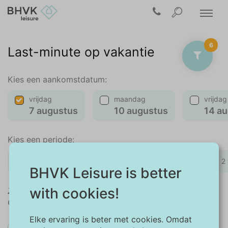
6
Last-minute op vakantie
Kies een aankomstdatum:
vrijdag
maandag
vrijdag
7 augustus
10 augustus
14 a
Kies een periode:
weekend
midweek
1 week
2
BHVK Leisure is better
with cookies!
Zoekt u een andere aankomstdatum of periode?
Gebruik dan de kalender in het filtermenu.
Elke ervaring is beter met cookies. Omdat