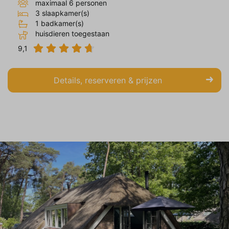
maximaal 6 personen
op en relevant zijn voor de individuele
3 slaapkamer(s)
gebruiker. Deze advertenties worden zo
1 badkamer(s)
waardevoller voor uitgevers en externe
huisdieren toegestaan
adverteerders.
9,1
Details, reserveren & prijzen