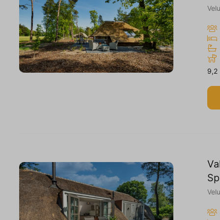
Vel
9,2
Va
Sp
Vel