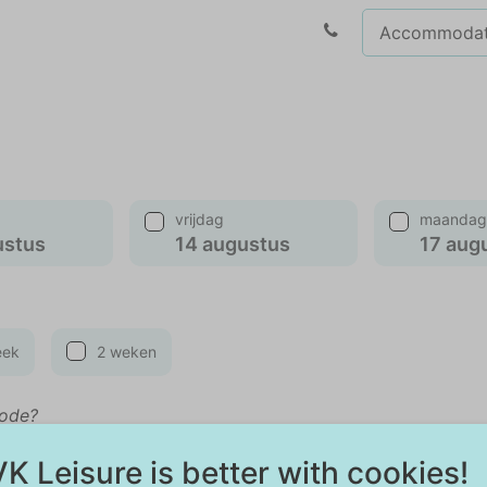
vrijdag
maandag
ustus
14 augustus
17 aug
eek
2 weken
iode?
K Leisure is better with cookies!