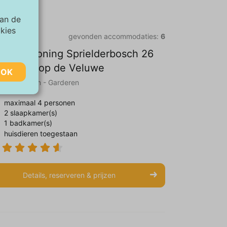
van de
okies
gevonden accommodaties:
6
kantiewoning Sprielderbosch 26
e Beuk" op de Veluwe
OK
uwe || Putten - Garderen
maximaal 4 personen
2 slaapkamer(s)
1 badkamer(s)
van de
huisdieren toegestaan
aar
Details, reserveren & prijzen
te
ie zijn
rtenties