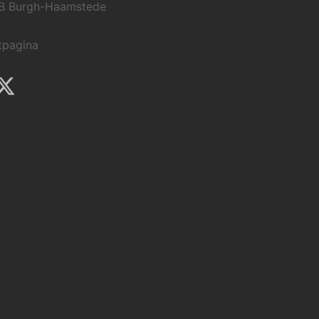
B Burgh-Haamstede
tpagina