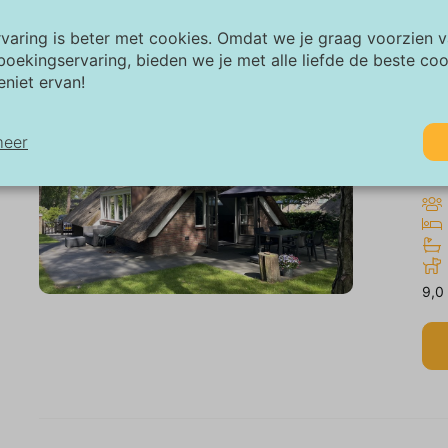
rvaring is beter met cookies. Omdat we je graag voorzien 
boekingservaring, bieden we je met alle liefde de beste co
eniet ervan!
Va
"D
meer
Vel
odzakelijk:
odzakelijke cookies helpen een website bruikbaarder te maken, door
sisfuncties als paginanavigatie en toegang tot beveiligde gedeelten 
bsite mogelijk te maken. Zonder deze cookies kan de website niet n
9,0
horen werken.
rketing:
ze site gebruikt cookies en Google technologieën om het siteverkeer 
alyseren. Het doel van marketingcookies is advertenties weergeven d
gestemd op en relevant zijn voor de individuele gebruiker. Deze adve
rden zo waardevoller voor uitgevers en externe adverteerders.