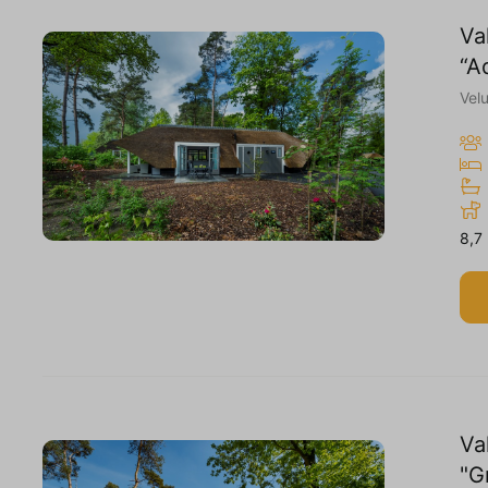
Va
“A
Vel
8,7
Va
"G