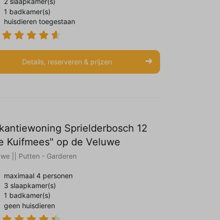
2 slaapkamer(s)
1 badkamer(s)
huisdieren toegestaan
Details, reserveren & prijzen
kantiewoning Sprielderbosch 12
e Kuifmees" op de Veluwe
uwe || Putten - Garderen
maximaal 4 personen
3 slaapkamer(s)
1 badkamer(s)
geen huisdieren