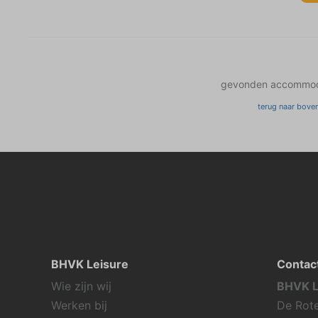
gevonden accommod
terug naar bove
BHVK Leisure
Contac
Wie zijn wij
BHVK L
Werken bij
De Rote