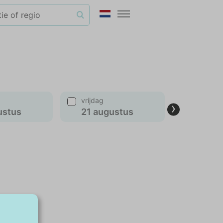
vrijdag
maanda
›
ustus
21 augustus
24 aug