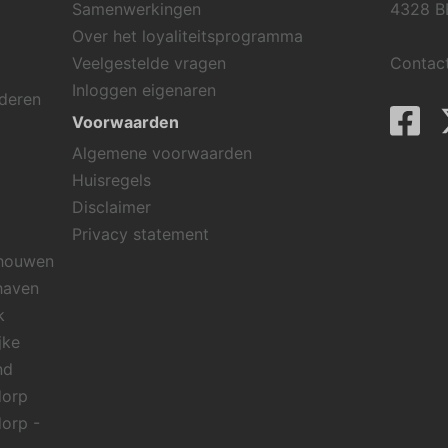
Samenwerkingen
4328 B
Over het loyaliteitsprogramma
Veelgestelde vragen
Contac
Inloggen eigenaren
rderen
Voorwaarden
Algemene voorwaarden
Huisregels
Disclaimer
Privacy statement
chouwen
haven
k
jke
nd
dorp
dorp -