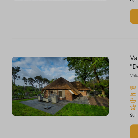
Va
"D
Vel
9,1