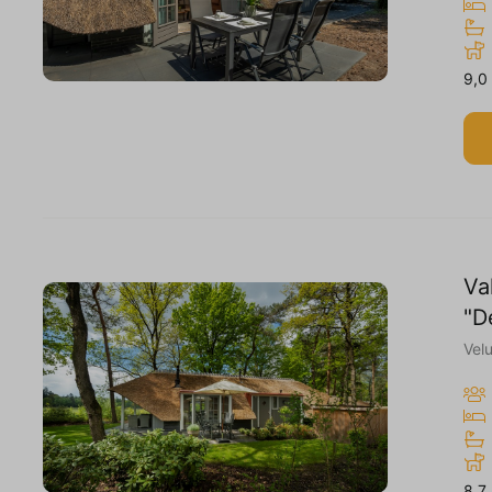
9,0
Va
"D
Vel
8,7