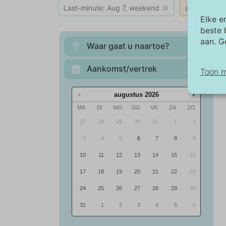
×
Last-minute: Aug 7, weekend
alles wissen
Elke e
beste 
aan. G
Waar gaat u naartoe?
Aankomst/vertrek
Toon 
augustus
2026
No
MA
DI
WO
DO
VR
ZA
ZO
No
27
28
29
30
31
1
2
ba
we
3
4
5
6
7
8
9
be
10
11
12
13
14
15
16
17
18
19
20
21
22
23
Ma
De
24
25
26
27
28
29
30
an
31
1
2
3
4
5
6
af
wo