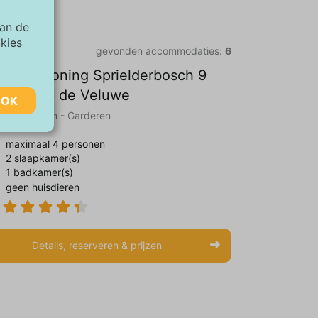
van de
okies
gevonden accommodaties:
6
kantiewoning Sprielderbosch 9
quila” op de Veluwe
OK
uwe || Putten - Garderen
maximaal 4 personen
2 slaapkamer(s)
1 badkamer(s)
van de
geen huisdieren
aar
Details, reserveren & prijzen
te
ie zijn
rtenties