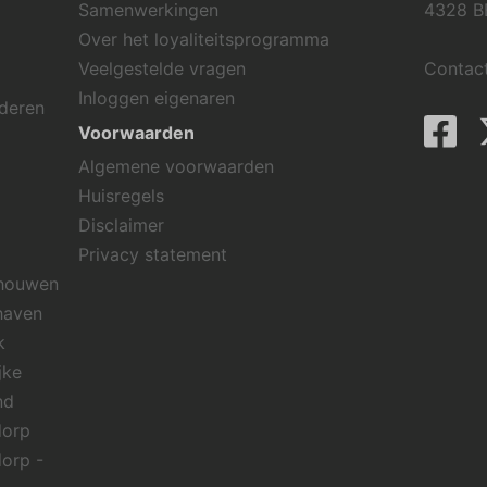
Samenwerkingen
4328 B
Over het loyaliteitsprogramma
Veelgestelde vragen
Contac
Inloggen eigenaren
rderen
Voorwaarden
Algemene voorwaarden
Huisregels
Disclaimer
Privacy statement
chouwen
haven
k
jke
nd
dorp
dorp -