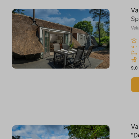
Va
Sp
Vel
9,0
Va
"D