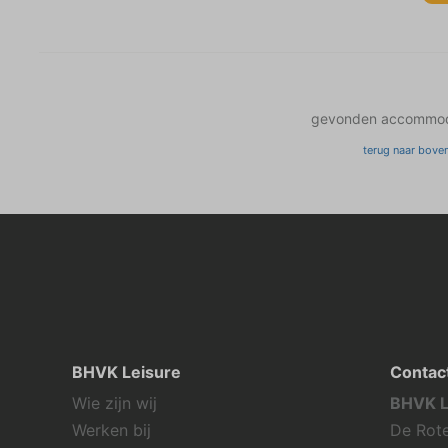
gevonden accommod
terug naar bove
BHVK Leisure
Contac
Wie zijn wij
BHVK L
Werken bij
De Rote