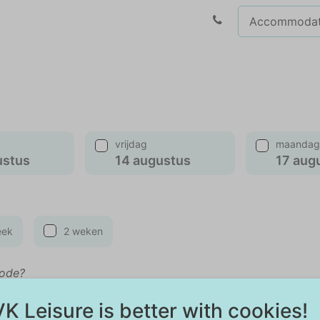
vrijdag
maandag
ustus
14 augustus
17 aug
eek
2 weken
iode?
K Leisure is better with cookies!