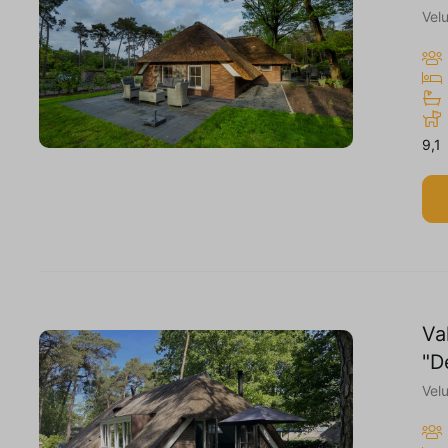
Vel
9,1
Va
"D
Vel