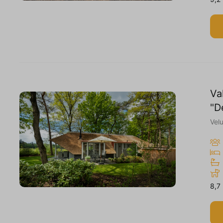
Va
"D
Vel
8,7