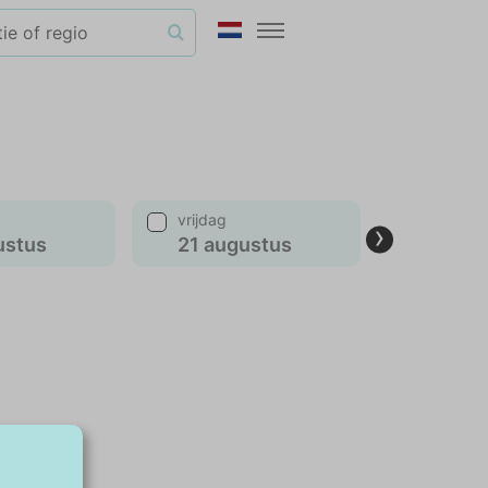
vrijdag
maanda
›
ustus
21 augustus
24 aug