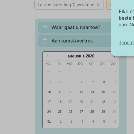
×
Last-minute: Aug 7, weekend
alles wissen
Elke e
beste 
aan. G
Waar gaat u naartoe?
Aankomst/vertrek
Toon 
augustus
2026
No
MA
DI
WO
DO
VR
ZA
ZO
No
27
28
29
30
31
1
2
ba
we
3
4
5
6
7
8
9
be
10
11
12
13
14
15
16
17
18
19
20
21
22
23
Ma
De
24
25
26
27
28
29
30
an
31
1
2
3
4
5
6
af
wo