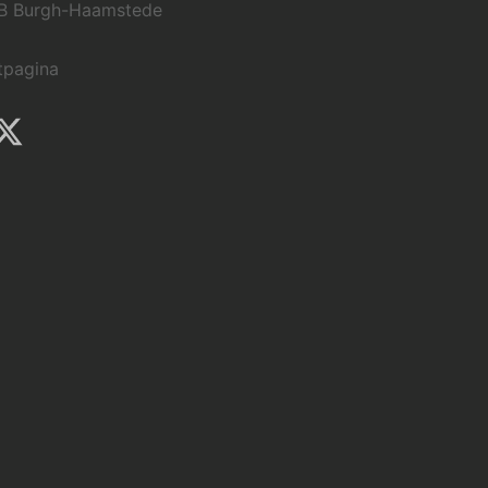
B Burgh-Haamstede
tpagina