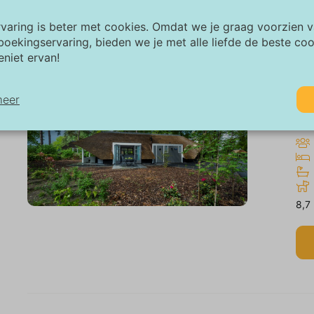
rvaring is beter met cookies. Omdat we je graag voorzien 
boekingservaring, bieden we je met alle liefde de beste co
eniet ervan!
Va
“A
meer
Vel
odzakelijk:
odzakelijke cookies helpen een website bruikbaarder te maken, door
sisfuncties als paginanavigatie en toegang tot beveiligde gedeelten 
bsite mogelijk te maken. Zonder deze cookies kan de website niet n
8,7
horen werken.
rketing:
ze site gebruikt cookies en Google technologieën om het siteverkeer 
alyseren. Het doel van marketingcookies is advertenties weergeven d
gestemd op en relevant zijn voor de individuele gebruiker. Deze adve
rden zo waardevoller voor uitgevers en externe adverteerders.