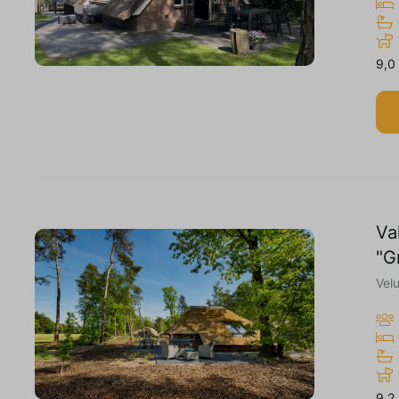
9,0
Va
"G
Vel
9,2