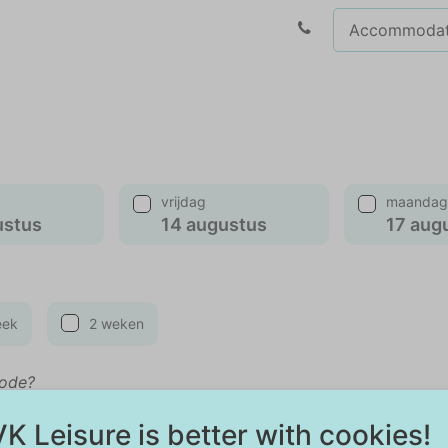
vrijdag
maandag
ustus
14 augustus
17 aug
eek
2 weken
iode?
K Leisure is better with cookies!