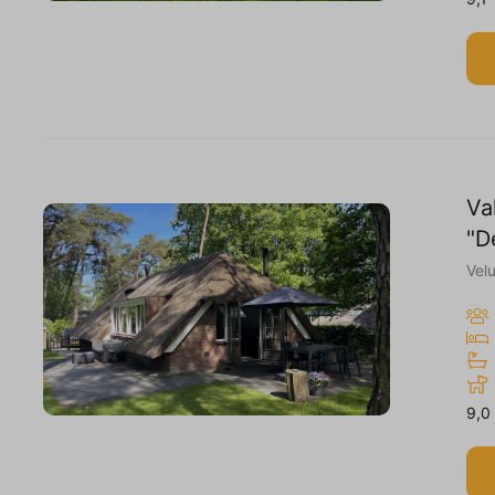
Va
"D
Vel
9,0