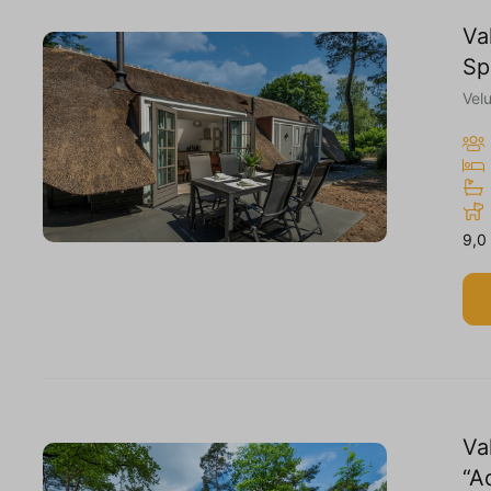
Va
Sp
Vel
9,0
Va
“A