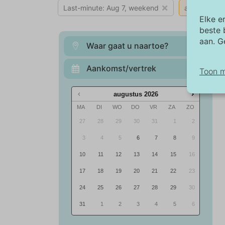
×
Last-minute: Aug 7, weekend
alles wissen
Elke e
beste 
aan. G
Waar gaat u naartoe?
Aankomst/vertrek
Toon 
augustus
2026
No
MA
DI
WO
DO
VR
ZA
ZO
No
27
28
29
30
31
1
2
ba
we
3
4
5
6
7
8
9
be
10
11
12
13
14
15
16
17
18
19
20
21
22
23
Ma
De
24
25
26
27
28
29
30
an
31
1
2
3
4
5
6
af
wo