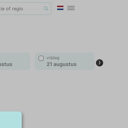
vrijdag
maanda
›
ustus
21 augustus
24 aug