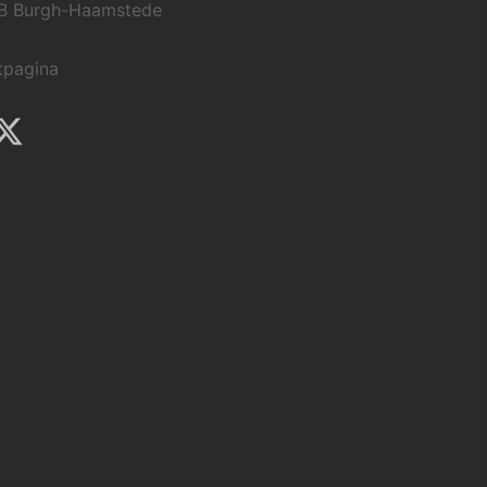
B Burgh-Haamstede
tpagina