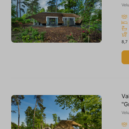
Vel
8,7
Va
"G
Vel