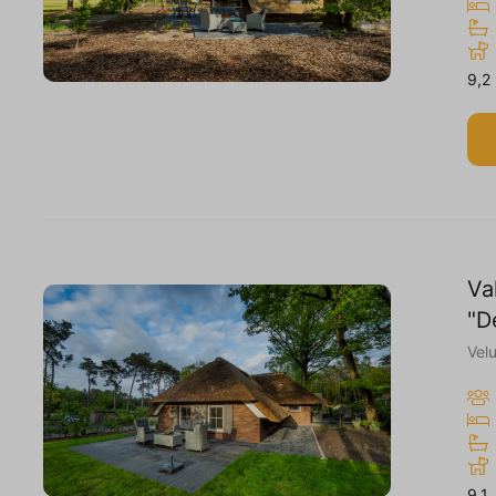
9,2
Va
"D
Vel
9,1