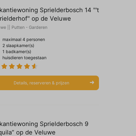
kantiewoning Sprielderbosch 14 "'t
rielderhof" op de Veluwe
uwe || Putten - Garderen
maximaal 4 personen
2 slaapkamer(s)
1 badkamer(s)
huisdieren toegestaan
Details, reserveren & prijzen
kantiewoning Sprielderbosch 9
quila” op de Veluwe