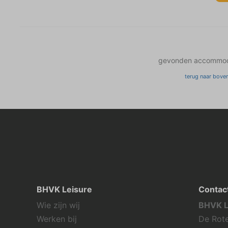
gevonden accommod
terug naar bove
BHVK Leisure
Contac
Wie zijn wij
BHVK L
Werken bij
De Rote