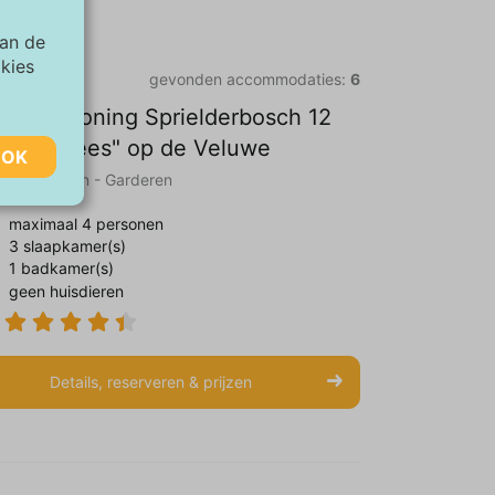
van de
okies
gevonden accommodaties:
6
kantiewoning Sprielderbosch 12
e Kuifmees" op de Veluwe
OK
uwe || Putten - Garderen
maximaal 4 personen
3 slaapkamer(s)
1 badkamer(s)
van de
geen huisdieren
aar
Details, reserveren & prijzen
te
ie zijn
rtenties