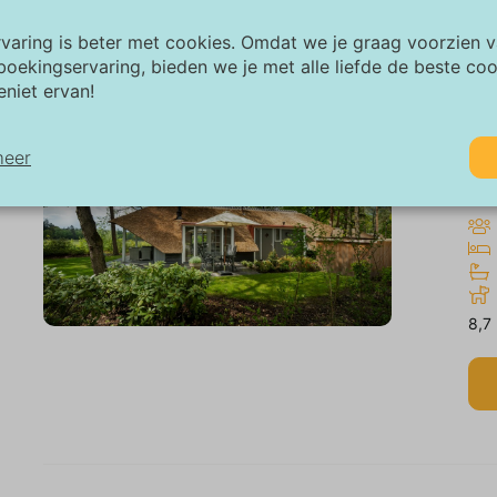
rvaring is beter met cookies. Omdat we je graag voorzien 
boekingservaring, bieden we je met alle liefde de beste co
eniet ervan!
Va
"D
meer
Vel
odzakelijk:
odzakelijke cookies helpen een website bruikbaarder te maken, door
sisfuncties als paginanavigatie en toegang tot beveiligde gedeelten 
bsite mogelijk te maken. Zonder deze cookies kan de website niet n
8,7
horen werken.
rketing:
ze site gebruikt cookies en Google technologieën om het siteverkeer 
alyseren. Het doel van marketingcookies is advertenties weergeven d
gestemd op en relevant zijn voor de individuele gebruiker. Deze adve
rden zo waardevoller voor uitgevers en externe adverteerders.