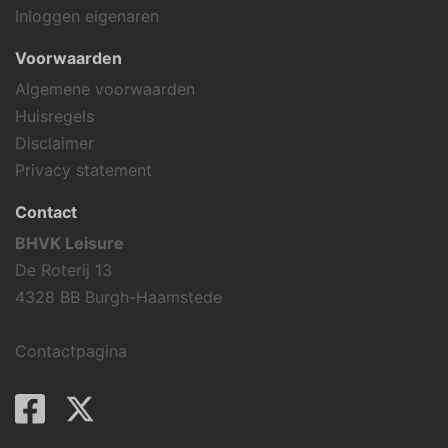
Inloggen eigenaren
Voorwaarden
Algemene voorwaarden
Huisregels
Disclaimer
Privacy statement
Contact
BHVK Leisure
De Roterij 13
4328 BB Burgh-Haamstede
Contactpagina