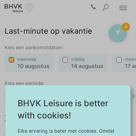
6
Last-minute op vakantie
Kies een aankomstdatum:
maandag
vrijdag
maan
10 augustus
14 augustus
17 
Kies een periode:
weekend
midweek
1 week
2
BHVK Leisure is better
with cookies!
Zoekt u een andere aankomstdatum of periode?
Gebruik dan de kalender in het filtermenu.
Elke ervaring is beter met cookies. Omdat