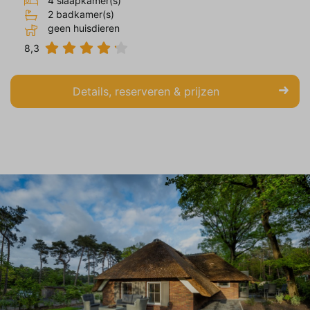
4 slaapkamer(s)
op en relevant zijn voor de individuele
2 badkamer(s)
gebruiker. Deze advertenties worden zo
geen huisdieren
waardevoller voor uitgevers en externe
8,3
adverteerders.
Details, reserveren & prijzen