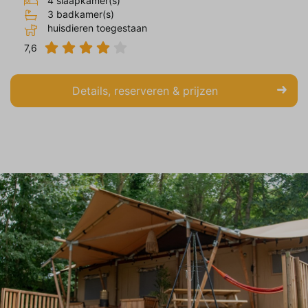
4 slaapkamer(s)
op en relevant zijn voor de individuele
3 badkamer(s)
gebruiker. Deze advertenties worden zo
huisdieren toegestaan
waardevoller voor uitgevers en externe
7,6
adverteerders.
Details, reserveren & prijzen