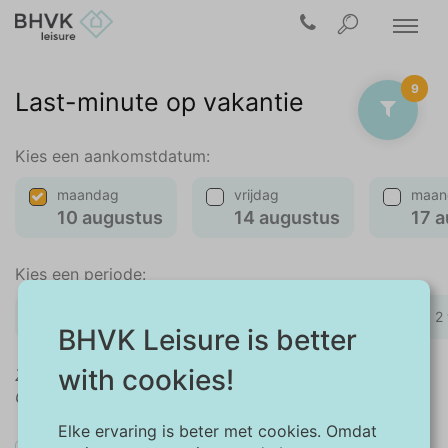
9
Last-minute op vakantie
Kies een aankomstdatum:
maandag
vrijdag
maan
10 augustus
14 augustus
17 
Kies een periode:
weekend
midweek
1 week
2
BHVK Leisure is better
with cookies!
Zoekt u een andere aankomstdatum of periode?
Gebruik dan de kalender in het filtermenu.
Elke ervaring is beter met cookies. Omdat