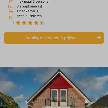
maximaal 6 personen
op en relevant zijn voor de individuele
3 slaapkamer(s)
gebruiker. Deze advertenties worden zo
1 badkamer(s)
waardevoller voor uitgevers en externe
geen huisdieren
adverteerders.
8,9
Details, reserveren & prijzen