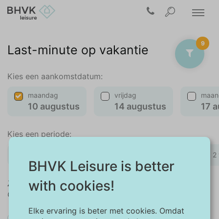
9
Last-minute op vakantie
Kies een aankomstdatum:
maandag
vrijdag
maan
10 augustus
14 augustus
17 
Kies een periode:
weekend
midweek
1 week
2
BHVK Leisure is better
with cookies!
Zoekt u een andere aankomstdatum of periode?
Gebruik dan de kalender in het filtermenu.
Elke ervaring is beter met cookies. Omdat