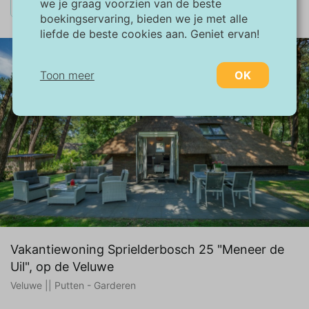
×
we je graag voorzien van de beste
Last-minute: Aug 10, midweek
alles wissen
boekingservaring, bieden we je met alle
liefde de beste cookies aan. Geniet ervan!
Toon meer
OK
Noodzakelijk:
Noodzakelijke cookies helpen een website
bruikbaarder te maken, door basisfuncties
als paginanavigatie en toegang tot beveiligde
gedeelten van de website mogelijk te maken.
Zonder deze cookies kan de website niet
naar behoren werken.
Marketing:
Vakantiewoning Sprielderbosch 25 "Meneer de
Deze site gebruikt cookies en Google
Uil", op de Veluwe
technologieën om het siteverkeer te
Veluwe || Putten - Garderen
analyseren. Het doel van marketingcookies is
advertenties weergeven die zijn afgestemd