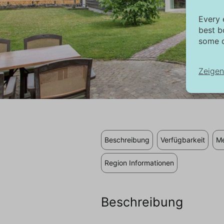
Every 
best b
some c
Zeigen
No
No
in
au
Beschreibung
Verfügbarkeit
Me
di
Region Informationen
Ma
Di
Tr
Beschreibung
an
si