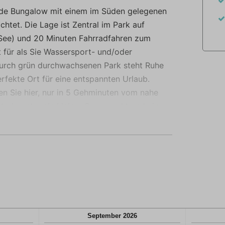
rtvoller.
nde Bungalow mit einem im Süden gelegenen
chtet. Die Lage ist Zentral im Park auf
See) und 20 Minuten Fahrradfahren zum
 für als Sie Wassersport- und/oder
 durch grün durchwachsenen Park steht Ruhe
rfekte Ort für eine entspannten Urlaub.
en Sie hier, nur in 5 Gehminuten vom nahe
, darunter ein kleiner Supermarkt und ein
 und Segelschule, in der Sie und die Kinder
Windsurf-Klinik teilnehmen können.
äufigen Grundstück (900 m2) am Ende einer
st mit Grün abgeschlossen und bietet viel
eingezäunt ist, ist er nicht vollständig
 Ihren Vierbeiner im Auge behalten. Auf einer
einen Platz in der Sonne, wo Sie den Garten
September
2026