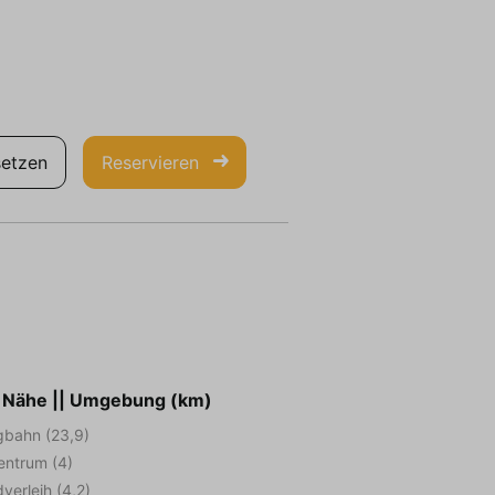
etzen
Reservieren
r Nähe || Umgebung (km)
gbahn (23,9)
entrum (4)
verleih (4,2)