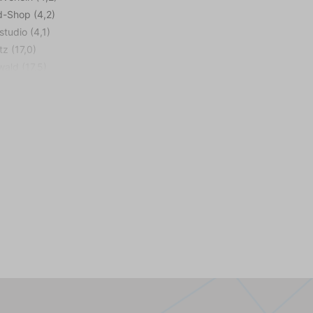
d-Shop (4,2)
studio (4,1)
tz (17,0)
wald (17,5)
fen (94)
ule (14,2)
fen (2,2)
Restaurant (2,1)
hn (4,4)
lle (4,3)
Strand (3,9)
arkt (3,8)
lätze (4,3)
3,9)
ugplatz (22,8)
ktionen
tparks