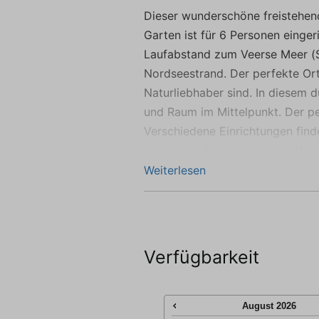
we
Dieser wunderschöne freistehe
Garten ist für 6 Personen eingeri
Laufabstand zum Veerse Meer (
Nordseestrand. Der perfekte Ort
Naturliebhaber sind. In diesem
und Raum im Mittelpunkt. Der pe
Verschiedene Einrichtungen find
gelegenen Campingplatz entfernt
Restaurant, aber auch eine Surf-
Weiterlesen
an einer Paddle-Boarding- oder 
Das Haus liegt auf einem weitl
Sackgasse. Der sonnige Garten i
Verfügbarkeit
Privatsphäre. Obwohl der Garten 
abgeschlossen, daher sollten Sie
der Terrassen finden Sie immer 
August
2026