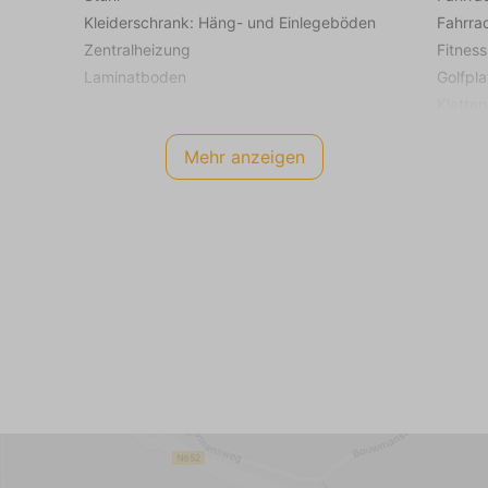
Kleiderschrank: Häng- und Einlegeböden
Fahrra
Zentralheizung
Fitness
Laminatboden
Golfpla
Kletter
Schlafzimmer (3)
Flugha
Mehr anzeigen
Erdgeschoss
Reitsch
Matratzenmaß von 90 x 200 (2)
Yachtha
Kleiderschrank: Häng- und Einlegeböden
Zentralheizung
Autoba
Laminatboden
Sportha
Badezimmer
Superm
Erdgeschoss
Tennisp
Waschbecken (1 Becken)
Zug (2
Begehbare Dusche
Segelfl
Fußbodenheizung
Attra
Fliesenboden
Freizei