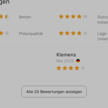
gen
Parken
Urlau
Private Parkplätze (2)
Abente
Betten
Statu
Geschic
Insta
Lage
Weg vo
Auto empfohlen
Familie
Preis/qualität
Lage 
Nähe See
Romant
Unter
Nahe am Meer
Sportli
Ländlich
Klemens
Mai 2025
öden
Weiterlesen
Alle 20 Bewertungen anzeigen