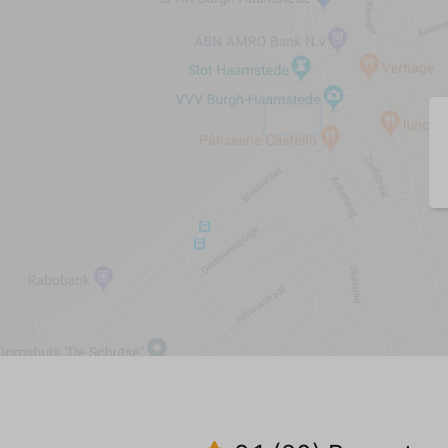
Englischer Sender
Wohnzimmer
Sessel (1)
Sitzbank (3-Sitzer) (1)
Esstisch (1)
Esszimmerstühle (6)
Holzofen
Holzboden
Küche
Geschirr/Besteck/Töpfe und Pfannen
Spülmaschine
Kühlschrank
Backofen
Mikrowelle
Filterkaffeemaschine
Nespresso-Maschine