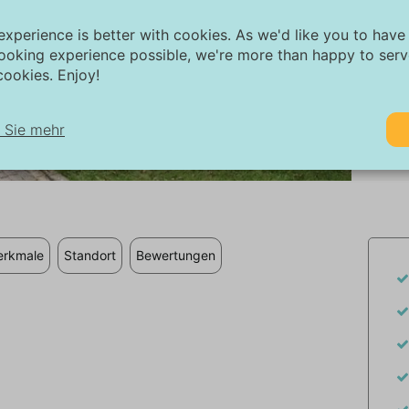
experience is better with cookies. As we'd like you to have
ooking experience possible, we're more than happy to ser
ookies. Enjoy!
 Sie mehr
1/27
twendig:
twendige Cookies helfen dabei, eine Website funktionsfähiger zu ma
dem sie grundlegende Funktionen wie die Seitennavigation und den Z
f geschützte Bereiche der Website ermöglichen. Ohne diese Cookies
rkmale
Standort
Bewertungen
e Website nicht ordnungsgemäß funktionieren.
rketing:
ese Website verwendet Cookies und Google-Technologien, um den W
affic zu analysieren. Das Ziel von Marketing-Cookies ist es, Anzeigen
zuzeigen, die auf den individuellen Benutzer zugeschnitten und relev
nd. Diese Anzeigen werden für Verleger und externe Werbetreibende