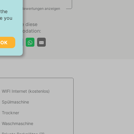
Alle Bewertungen anzeigen
 the
ve you
Teilen Sie diese
Akkommodation:
OK
chen,
ugriff
 kann
WIFI Internet (kostenlos)
Spülmaschine
ebsite-
Trockner
ant
Waschmaschine