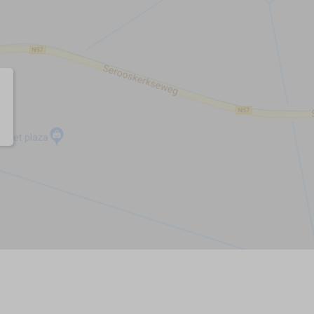
afen
n
n
parks
iche Aktivitäten
n oder Schnorcheln
ranstaltungen
rn
ski fahren
ren
rfen
mmen