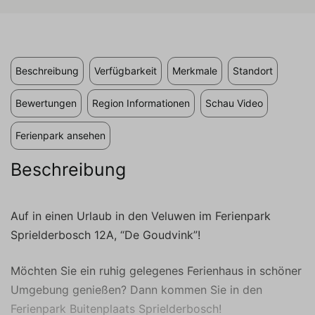
Cookies ist es, Anzeigen anzuzeigen, die auf
den individuellen Benutzer zugeschnitten und
relevant sind. Diese Anzeigen werden für
Verleger und externe Werbetreibende
wertvoller.
Beschreibung
Verfügbarkeit
Merkmale
Standort
Bewertungen
Region Informationen
Schau Video
Ferienpark ansehen
Beschreibung
Auf in einen Urlaub in den Veluwen im Ferienpark
Sprielderbosch 12A, “De Goudvink”!
Möchten Sie ein ruhig gelegenes Ferienhaus in schöner
Umgebung genießen? Dann kommen Sie in den
Ferienpark Buitenplaats Sprielderbosch!