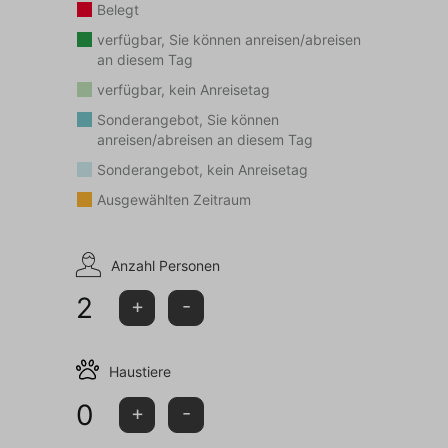
sowie zwei Außensteckdosen (230V). Diese
Belegt
Steckdosen können zum Aufladen eines Fahrrads
verfügbar, Sie können anreisen/abreisen
genutzt werden. Auf dem allgemeinen Parkplatz vor
an diesem Tag
der Rezeption befinden sich zwei Ladestationen, an
verfügbar, kein Anreisetag
denen Sie Ihr Elektroauto aufladen können.
Sonderangebot, Sie können
anreisen/abreisen an diesem Tag
Kommen Sie in die Veluwen und bleiben Sie im Haus
Sonderangebot, kein Anreisetag
Sprielderbosch “De Goudvink”!
Ausgewählten Zeitraum
Dieses Ferienhaus wird nicht an Personen unter 25
Jahren und/oder Gruppen vermietet!
Anzahl Personen
2
+
-
Haustiere
0
+
-