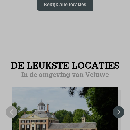
Geschirr/Besteck/Töpfe und Pfannen
Spülmaschine
Kühlschrank mit Gefrierfach
Kombi-Mikrowelle
Filterkaffeemaschine
Senseo-Kaffeemaschine
Wasserkocher
Toaster
Induktionskochfeld (4)
Fußbodenheizung
Fliesenboden
Schlafzimmer (1)
Erdgeschoss
Matratzenmaß von 80 x 200 (2)
Kleiderschrank: Häng- und Einlegeböden
Zentralheizung