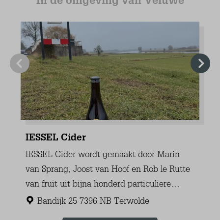
Internet TV Audio
WIFI Internet (kostenlos)
Kabel Fernseher
Niederländischer Sender
Deutscher Sender (3+)
Belgischer Sender
Englischer Sender
Wohnzimmer
Sessel (2)
Sitzbank (2-Sitzer) (1)
Esstisch (1)
Esszimmerstühle (4)
Zentralheizung
Fußbodenheizung
Fliesenboden
Küche