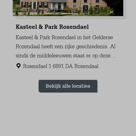
Fußbodenheizung
Fliesenboden
Schlafzimmer (2)
Erdgeschoss
Matratzenmaß von 80 x 200 (2)
Kleiderschrank: Häng- und Einlegeböden
Zentralheizung
Fußbodenheizung
Fliesenboden
Badezimmer
Erdgeschoss
Waschbecken (1 Becken)
Begehbare Dusche
Badheizkörper
Fußbodenheizung
Elektrischer Heizung