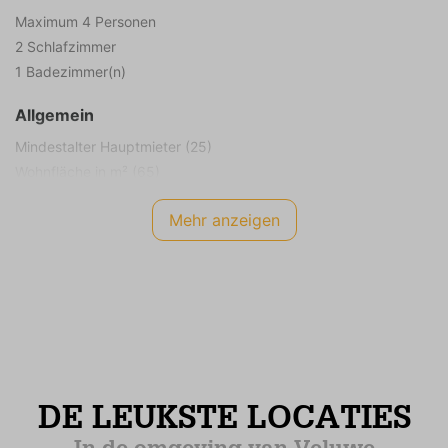
Maximum 4 Personen
2 Schlafzimmer
1 Badezimmer(n)
Allgemein
Mindestalter Hauptmieter (25)
Wohnfläche in m² (65)
Grundstücksgröße in m² (615)
Mehr anzeigen
Rauchen nicht erlaubt
Kinder erlaubt
Energieetikett
A
Sicherheit
Rauchmelder
CO2-Messer