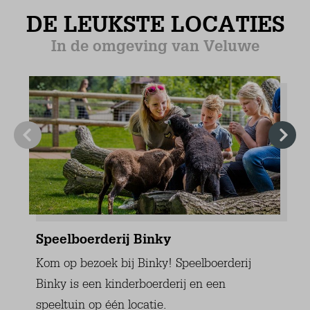
Fliesenboden
Gästetoilette
Toilette
Waschbecken
Extras
Staubsauger
Wäscheständer
Garten
Komplett eingezäunt
Terrasse (Überdachte) (1)
Terrasse (nicht überdeckt) (2)
Veranda
Gartentisch (2)
Gartenstühle (6)
2 Bucket chairs