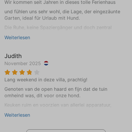
Wir kommen seit Jahren in dieses tolle Ferienhaus
Schlafzimmer (3)
und fühlen uns sehr wohl, die Lage, der eingezäunte
Erste Etage
Garten, ideal für Urlaub mit Hund.
Matratzenmaß von 80 x 200 (2)
Die Ruhe, keine Spaziergänger und doch zentral
Gußboden
gelegen.
Weiterlesen
Badezimmer (1)
Erdgeschoss
Judith
Waschbecken (1 Becken)
November 2025
Begehbare Dusche
Fußbodenheizung
Lang weekend in deze villa, prachtig!
Gußboden
Genoten van de open haard en fijn dat de tuin
omheind was, dit voor onze hond.
Badezimmer (2)
Keuken ruim en voorzien van allerlei apparatuur,
Erste Etage
aanrader!!!! Genoten.
Waschbecken (1 Becken)
Weiterlesen
Begehbare Dusche
Badheizkörper