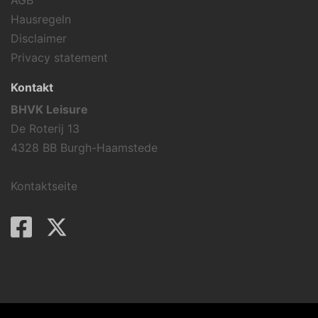
AGB
Hausregeln
Disclaimer
Privacy statement
Kontakt
BHVK Leisure
De Roterij 13
4328 BB Burgh-Haamstede
Kontaktseite