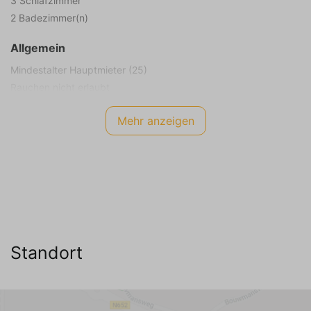
3 Schlafzimmer
2 Badezimmer(n)
Allgemein
Mindestalter Hauptmieter (25)
Rauchen nicht erlaubt
Kinder erlaubt
Mehr anzeigen
Energieetikett
A
Internet TV Audio
WIFI Internet (kostenlos)
Kabel Fernseher
Niederländischer Sender
Standort
Deutscher Sender (5+)
Belgischer Sender
Englischer Sender