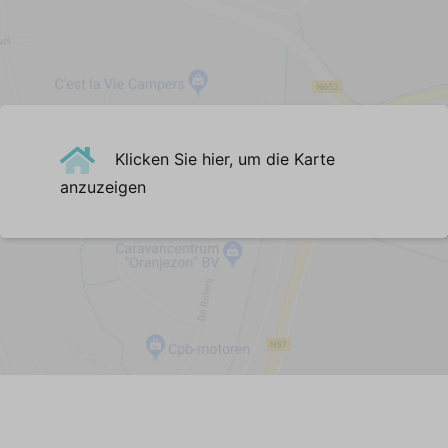
Wohnzimmer
Sessel (1)
Sitzbank (2-Sitzer)
Sitzbank (3-Sitzer)
Esstisch
Esszimmerstühle (6)
Klicken Sie hier, um die Karte
Fußbodenheizung
anzuzeigen
Holzofen
Gußboden
Küche
Geschirr/Besteck/Töpfe und Pfannen
Spülmaschine
Kühlschrank mit Gefrierfach
Backofen
Filterkaffeemaschine
Senseo-Kaffeemaschine