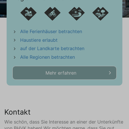
Gartentisch
Gartenstühle (6)
Wellness
Alle Ferienhäuser betrachten
Sauna Infrarot
Haustiere erlaubt
Parken
auf der Landkarte betrachten
Gemeinsamen Parkplatz
Alle Regionen betrachten
Lage
Mehr erfahren
In der Nähe vom Strand
Nahe am Meer
Dorf
In der Nähe || Umgebung (km)
Kontakt
Bar (10,2)
Bowlingbahn (10)
Wie schön, dass Sie Interesse an einer der Unterkünfte
Wald (16,5)
von BHVK haben! Wir möchten gerne, dass Sie gut