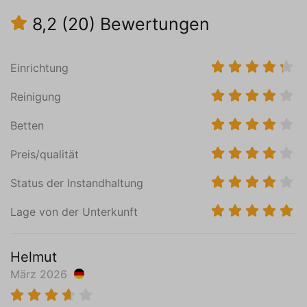
Wasserkocher
8,2
(20)
Bewertungen
Toaster
Induktionskochfeld (4)
Fußbodenheizung
Einrichtung
Gußboden
Reinigung
Schlafzimmer (1)
Erdgeschoss
Betten
Matratzenmaß von 80 x 200 (2)
Preis/qualität
Fußbodenheizung
Gußboden
Status der Instandhaltung
Fernseher
Lage von der Unterkunft
Schlafzimmer (2)
Erste Etage
Helmut
Matratzenmaß von 80 x 210 (2)
März 2026
Zentralheizung
Gußboden