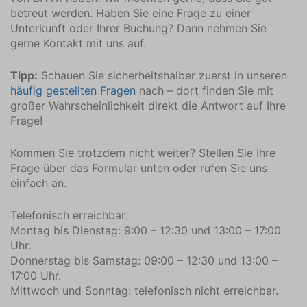
Stadtzentrum (2,8)
betreut werden. Haben Sie eine Frage zu einer
Tauchgeschäft (2,8)
Unterkunft oder Ihrer Buchung? Dann nehmen Sie
gerne Kontakt mit uns auf.
Fahrrad-Shop (0,9)
Fitnessstudio (10)
Tipp:
Schauen Sie sicherheitshalber zuerst in unseren
Golfplatz (14,8)
häufig gestellten Fragen
nach – dort finden Sie mit
Kite-Surf Shop (7,4)
großer Wahrscheinlichkeit direkt die Antwort auf Ihre
Flughafen (74,2)
Frage!
Reitschule (10,7)
Minigolfplatz (0,9)
Kommen Sie trotzdem nicht weiter? Stellen Sie Ihre
Mountainbike-Route (16,5)
Frage über das Formular unten oder rufen Sie uns
Yachthafen (550)
einfach an.
Restaurant (0,9)
Telefonisch erreichbar:
Autobahn (9,2)
Montag bis Dienstag: 9:00 – 12:30 und 13:00 – 17:00
Sporthalle (14,8)
Uhr.
Strand (0,9)
Donnerstag bis Samstag: 09:00 – 12:30 und 13:00 –
Supermarkt (0,9)
17:00 Uhr.
Tennisplätze (0,9)
Mittwoch und Sonntag: telefonisch nicht erreichbar.
Zug (35,2)