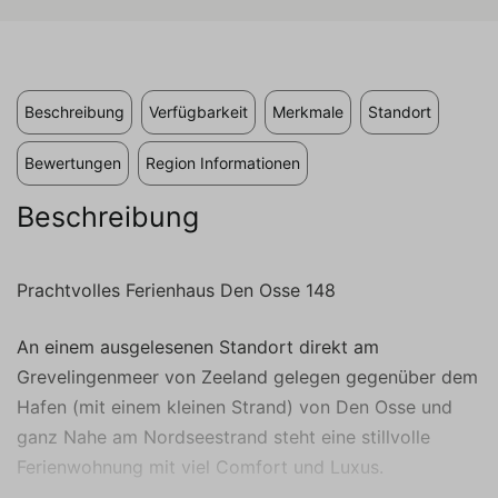
Cookies ist es, Anzeigen anzuzeigen, die auf
den individuellen Benutzer zugeschnitten und
relevant sind. Diese Anzeigen werden für
Verleger und externe Werbetreibende
wertvoller.
Beschreibung
Verfügbarkeit
Merkmale
Standort
Bewertungen
Region Informationen
Beschreibung
Prachtvolles Ferienhaus Den Osse 148
An einem ausgelesenen Standort direkt am
Grevelingenmeer von Zeeland gelegen gegenüber dem
Hafen (mit einem kleinen Strand) von Den Osse und
ganz Nahe am Nordseestrand steht eine stillvolle
Ferienwohnung mit viel Comfort und Luxus.