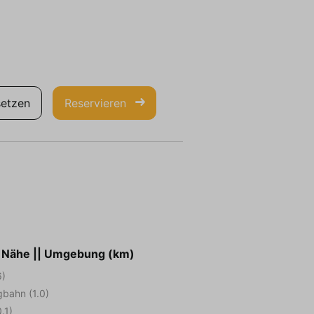
etzen
Reservieren
r Nähe || Umgebung (km)
6)
gbahn (1.0)
.1)