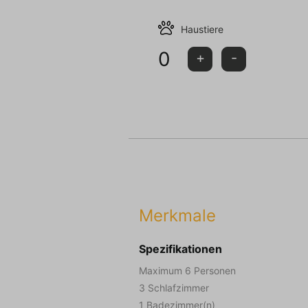
Haustiere
0
+
-
Merkmale
Spezifikationen
Maximum 6 Personen
3 Schlafzimmer
1 Badezimmer(n)