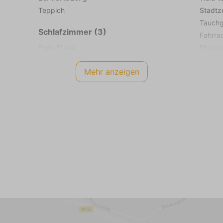
Teppich
Stadtze
Tauchg
Schlafzimmer (3)
Fahrra
Erste Etage
Fitness
Matratzenmaß von 90 x 200 (2)
Golfpla
Mehr anzeigen
Zentralheizung
Kite-Su
Teppich
Flugha
Reitsch
Badezimmer
Minigol
Erdgeschoss
Mounta
Waschbecken (1 Becken)
FKK-St
Begehbare Dusche
Yachth
Toilette
Fliesenboden
Autoba
Sportha
Gästetoilette
Toilette
Superma
Waschbecken
Tennisp