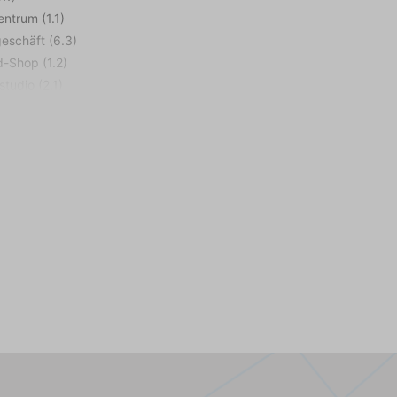
ntrum (1.1)
eschäft (6.3)
d-Shop (1.2)
studio (2.1)
tz (0.5)
rf Shop (6.3)
fen (80,0)
ule (7.6)
fplatz (1.0)
inbike-Route (0.5)
rand (3.0)
afen (3.0)
Restaurant (1.0)
hn (1,0)
lle (1.0)
Strand (2.2)
rkt (1.1)
lätze (1.0)