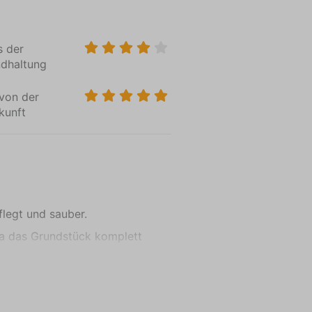
rfen
s der
mmen
ndhaltung
bsthema
von der
n allem
kunft
nurlaub
ch
legt und sauber.
da das Grundstück komplett