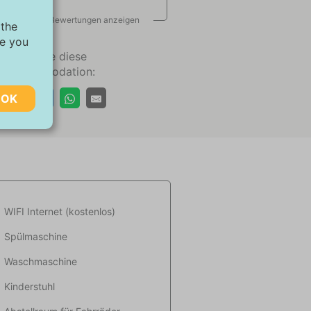
Alle Bewertungen anzeigen
 the
ve you
Teilen Sie diese
Akkommodation:
OK
chen,
ugriff
 kann
WIFI Internet (kostenlos)
Spülmaschine
ebsite-
Waschmaschine
ant
Kinderstuhl