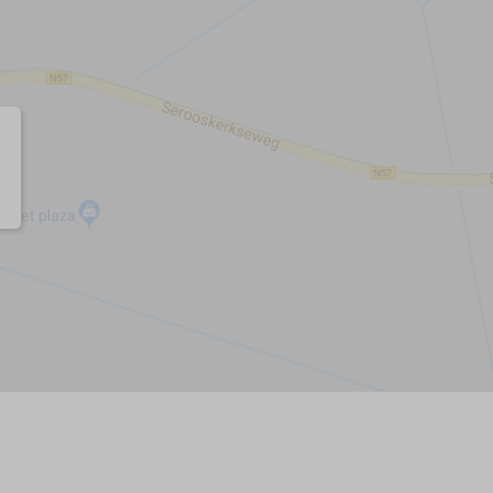
0,0)
ugplatz (6.0)
ktionen
n
n
iche Aktivitäten
n oder Schnorcheln
inbiking
ranstaltungen
 fahren
rn
ren