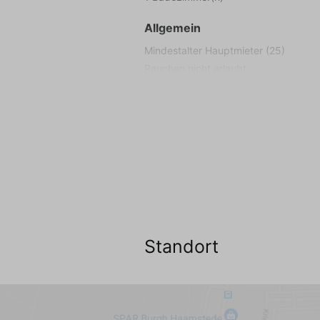
Allgemein
Mindestalter Hauptmieter (25)
Rauchen nicht erlaubt
Kinder erlaubt
Internet TV Audio
WIFI Internet (kostenlos)
Kabel Fernseher
Niederländischer Sender (10+)
Deutscher Sender (10+)
Englischer Sender (4)
Audioanlage
Standort
Wohnzimmer
Sessel (1)
Sitzbank (2,5-Sitzer) (1)
Sitzbank (3-Sitzer) (1)