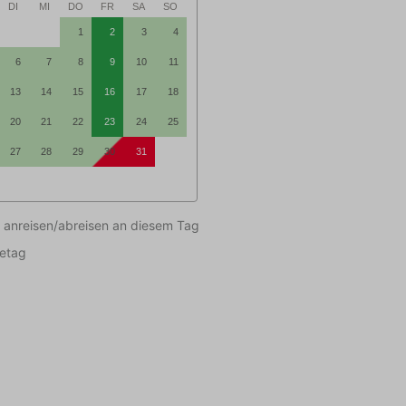
DI
MI
DO
FR
SA
SO
1
2
3
4
6
7
8
9
10
11
13
14
15
16
17
18
20
21
22
23
24
25
27
28
29
30
31
 anreisen/abreisen an diesem Tag
setag