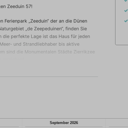
rtvoller.
gen Zeeduin 57!
n Ferienpark „Zeeduin“ der an die Dünen
aturgebiet „de Zeepeduinen“, finden Sie
 die perfekte Lage ist das Haus für jeden
Meer- und Strandliebhaber bis aktive
m sind die Monumentalen Städte Zierrikzee
 erreichen!
giges Wohnzimmer mit angrenzendem
sgestatteten Küche mit Spülmaschine.
geschoss eine Waschküche, ein großzügiges
lette. Die erste Etage bietet drei
.
zügiger Garten und auch die großartige
September
2026
en! Vom Wohnzimmer haben Sie direkten