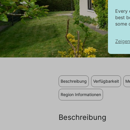
Every 
best b
some c
Zeigen
No
No
in
au
Beschreibung
Verfügbarkeit
Me
di
Region Informationen
Ma
Di
Tr
Beschreibung
an
si