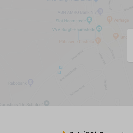
Esstisch (1)
Esszimmerstühle (6)
Zentralheizung
Fliesenboden
Küche
Geschirr/Besteck/Töpfe und Pfannen
Spülmaschine
Kühlschrank
Gefrierschrank
Kombi-Mikrowelle
Filterkaffeemaschine
Senseo-Kaffeemaschine
Wasserkocher
Toaster
Gas Platten (5)
Zentralheizung
Fliesenboden