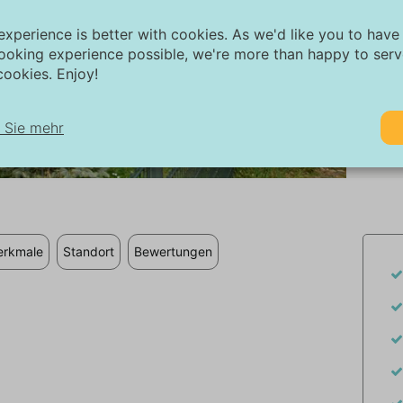
experience is better with cookies. As we'd like you to have
ooking experience possible, we're more than happy to ser
ookies. Enjoy!
 Sie mehr
1/32
twendig:
twendige Cookies helfen dabei, eine Website funktionsfähiger zu ma
dem sie grundlegende Funktionen wie die Seitennavigation und den Z
f geschützte Bereiche der Website ermöglichen. Ohne diese Cookies
rkmale
Standort
Bewertungen
e Website nicht ordnungsgemäß funktionieren.
rketing:
ese Website verwendet Cookies und Google-Technologien, um den W
affic zu analysieren. Das Ziel von Marketing-Cookies ist es, Anzeigen
zuzeigen, die auf den individuellen Benutzer zugeschnitten und relev
nd. Diese Anzeigen werden für Verleger und externe Werbetreibende