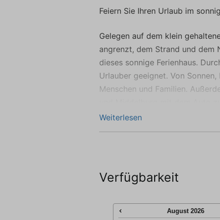
we
Feiern Sie Ihren Urlaub im sonni
Gelegen auf dem klein gehaltene
angrenzt, dem Strand und dem N
dieses sonnige Ferienhaus. Durch
Urlauber geeignet. Von Sonnen, 
Menschen und Familien. Außerde
und Middelburg mit dem Auto zu
Weiterlesen
Das Ferienhaus hat ein großzü
Essbereich und einer modern au
Außerdem befinden sich im Erd
Badezimmer und eine separate Toi
Verfügbarkeit
Schlafzimmer für zwei Personen
Zum Ferienhaus gehört ein groß
August
2026
Sonnenterrasse darf nicht fehl