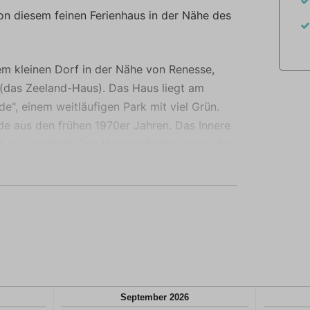
rtvoller.
n diesem feinen Ferienhaus in der Nähe des
em kleinen Dorf in der Nähe von Renesse,
 (das Zeeland-Haus). Das Haus liegt am
e", einem weitläufigen Park mit viel Grün.
e aus den frühen 1970er Jahren. Das Innere
f ausgerichtet. Das Haus befindet sich in der
ige Gehminuten vom Strand entfernt. Dies
n Wassersportler! Natürlich ist Schouwen-
e, Natur und schöne Rad- und Wandertouren,
rische regionale Produkte genießen. Die
harendijke erreichen Sie nach einer 5-
Dörfern finden Sie große Supermärkte,
September
2026