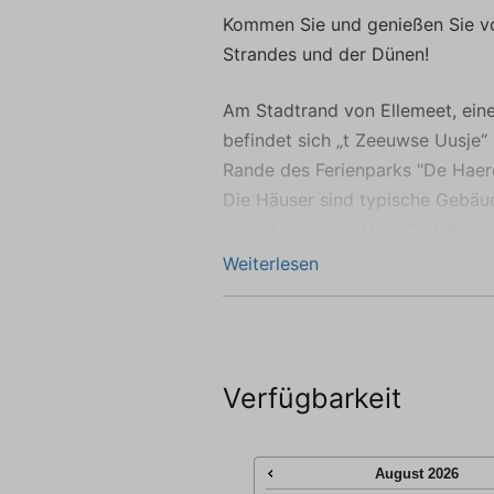
we
Kommen Sie und genießen Sie vo
Strandes und der Dünen!
Am Stadtrand von Ellemeet, ein
befindet sich „t Zeeuwse Uusje“
Rande des Ferienparks "De Haerd
Die Häuser sind typische Gebäud
von "'t Zeeuwse Uusje" ist darau
Nähe des Brouwersdam, nur wen
Weiterlesen
ist der ideale Ort für den echte
Duiveland auch bekannt für Ruh
Sie können von köstliche kulina
bekannten Städte Renesse und Sc
Verfügbarkeit
minütigen Autofahrt. In beiden 
Geschäfte und das Nachtleben.
August
2026