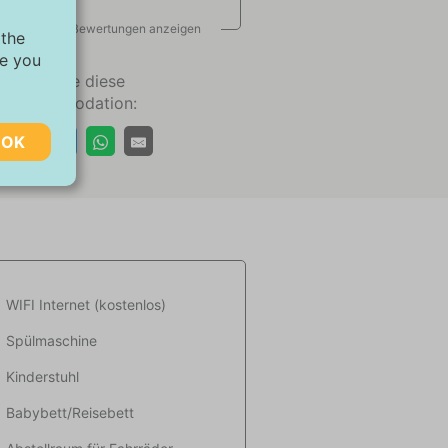
Alle Bewertungen anzeigen
 the
ve you
Teilen Sie diese
Akkommodation:
OK
chen,
ugriff
 kann
WIFI Internet (kostenlos)
Spülmaschine
ebsite-
Kinderstuhl
ant
Babybett/Reisebett