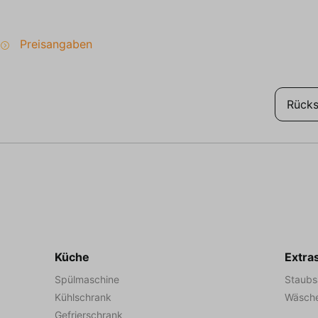
aubsort für alle Altersgruppen!
n Personen unter 25 Jahren und/oder Gruppen
Preisangaben
Rücks
Küche
Extra
Spülmaschine
Staubs
Kühlschrank
Wäsche
Gefrierschrank