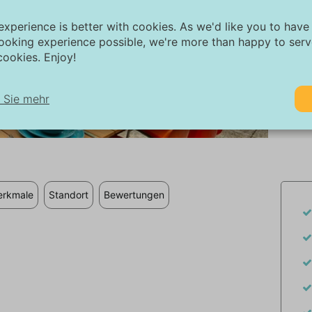
experience is better with cookies. As we'd like you to have
ooking experience possible, we're more than happy to ser
ookies. Enjoy!
 Sie mehr
1/27
twendig:
twendige Cookies helfen dabei, eine Website funktionsfähiger zu ma
dem sie grundlegende Funktionen wie die Seitennavigation und den Z
f geschützte Bereiche der Website ermöglichen. Ohne diese Cookies
rkmale
Standort
Bewertungen
e Website nicht ordnungsgemäß funktionieren.
rketing:
ese Website verwendet Cookies und Google-Technologien, um den W
affic zu analysieren. Das Ziel von Marketing-Cookies ist es, Anzeigen
zuzeigen, die auf den individuellen Benutzer zugeschnitten und relev
nd. Diese Anzeigen werden für Verleger und externe Werbetreibende