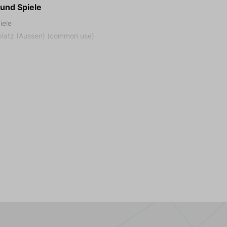
 und Spiele
iele
platz (Aussen) (common use)
r
tuhl
tt/Reisebett
 Rutsche (common use)
(common use)
äuschen (common use)
spielzeug
n
ise geschlossen
schirm
e (nicht überdeckt)
isch (1)
tühle (1)