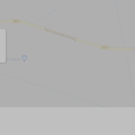
liegen (2)
set (2)
nhaus/Abstellraum
raum für Fahrräder
n
 Parkplätze (1)
samen Parkplatz
 Nähe vom Strand
mpfohlen
am Meer
ch