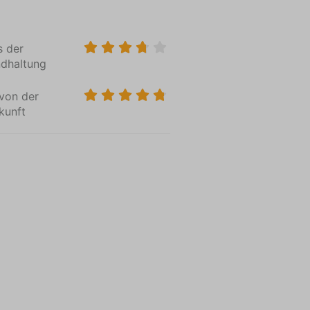
s der
ndhaltung
von der
kunft