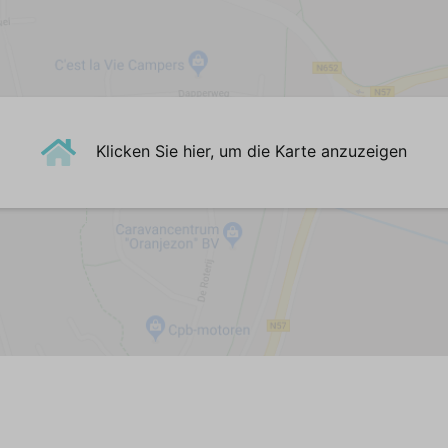
Kinderbett(en): Campingbett
Sonnen
Kleiderschrank: Abstellschrank
Lounge
Zentralheizung
Garte
Holzboden
Abstell
Badezimmer
Klicken Sie hier, um die Karte anzuzeigen
Parke
Erdgeschoss
Waschbecken (1 Becken)
Private
Begehbare Dusche
Gemein
Toilette
Lage
Badheizkörper
Zentralheizung
In der
Gußboden
Auto e
Nahe 
Ländli