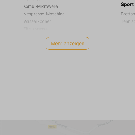
Sport
Kombi-Mikrowelle
Nespresso-Maschine
Brettsp
Wasserkocher
Tennis
Zitruspresse
Kinde
Induktionskochfeld
Mehr anzeigen
Zentralheizung
Kinders
Gußboden
Babybe
Kinder
Schlafzimmer (1)
Wippe 
Erdgeschoss
Spielh
Matratzenmaß von 80 x 200 (2)
Strand
Kleiderschrank: Abstellschrank
Garte
Zentralheizung
Gußboden
Teilwe
Sonnen
Schlafzimmer (2)
Terrass
Erste Etage
Gartent
Matratzenmaß von 90 x 200 (2)
Gartens