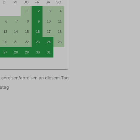
DI
MI
DO
FR
SA
SO
1
2
3
4
6
7
8
9
10
11
13
14
15
16
17
18
20
21
22
23
24
25
27
28
29
30
31
 anreisen/abreisen an diesem Tag
setag