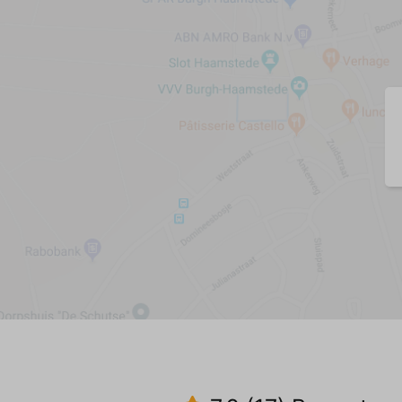
Wohnzimmer
Sessel (2)
Sitzbank (4-Sitzer) (1)
Esstisch
Esszimmerstühle (6)
Zentralheizung
Gußboden