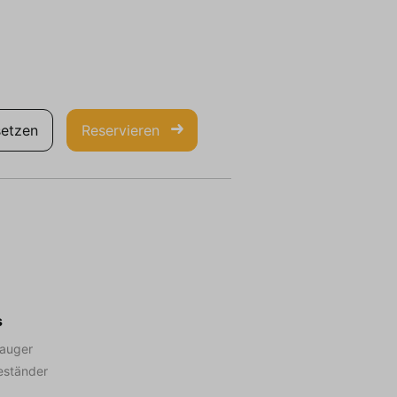
etzen
Reservieren
s
auger
ständer