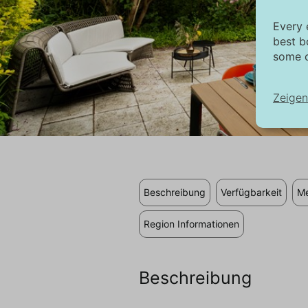
Every 
best b
some c
Zeigen
No
No
in
au
Beschreibung
Verfügbarkeit
Me
di
Region Informationen
Ma
Di
Tr
Beschreibung
an
si