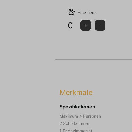
Kurz gesagt, ein wunderbarer Url
Haustiere
Dieses Ferienhaus wird nicht a
0
vermietet!
+
-
Merkmale
Spezifikationen
Maximum 4 Personen
2 Schlafzimmer
1 Badezimmer(n)