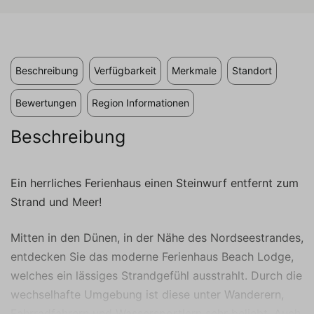
Cookies ist es, Anzeigen anzuzeigen, die auf
den individuellen Benutzer zugeschnitten und
relevant sind. Diese Anzeigen werden für
Verleger und externe Werbetreibende
wertvoller.
Beschreibung
Verfügbarkeit
Merkmale
Standort
Bewertungen
Region Informationen
Beschreibung
Ein herrliches Ferienhaus einen Steinwurf entfernt zum
Strand und Meer!
Mitten in den Dünen, in der Nähe des Nordseestrandes,
entdecken Sie das moderne Ferienhaus Beach Lodge,
welches ein lässiges Strandgefühl ausstrahlt. Durch die
wechselhafte Umgebung ist diese unter Wanderern,
Fahrradfahrern und Wassersportlern sehr beliebt. Auch