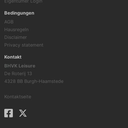
Eigentümer Login
Bedingungen
AGB
Hausregeln
Disclaimer
Privacy statement
Kontakt
BHVK Leisure
De Roterij 13
4328 BB Burgh-Haamstede
Kontaktseite