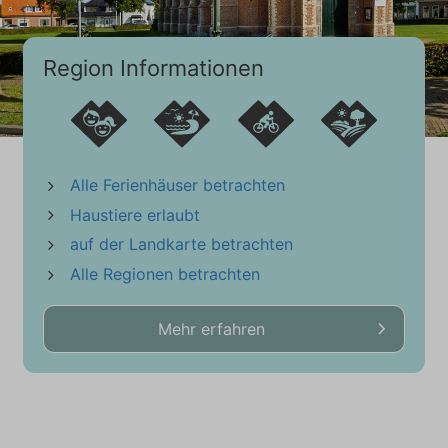
Staubsauger
Bügelbrett
Region Informationen
Bügeleisen
Waschmaschine / Trockner Combi
Wäscheständer
Garten
Alle Ferienhäuser betrachten
Komplett eingezäunt
Haustiere erlaubt
Sonnenschirm
auf der Landkarte betrachten
Terrasse (Überdachte)
Gartentisch
Alle Regionen betrachten
Gartenstühle (6)
Sonnenliegen (2)
Mehr erfahren
Loungeset
Parken
Private Parkplätze (2)