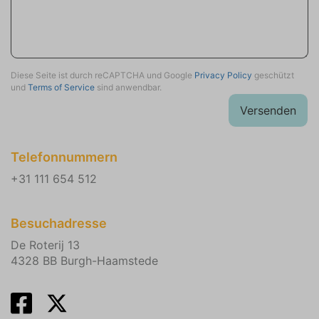
Sportliche Aktivitäten
Tauchen oder Schnorcheln
Mountainbiking
Reitveranstaltungen
Diese Seite ist durch reCAPTCHA und Google
Privacy Policy
geschützt
und
Terms of Service
sind anwendbar.
Inliner fahren
Tennis
Versenden
Angeln
Wandern
Telefonnummern
Radfahren
+31 111 654 512
Windsurfen
Segeln
Schwimmen
Besuchadresse
De Roterij 13
Urlaubsthema
4328 BB Burgh-Haamstede
Geschichte & Kultur
Familienurlaub
Sportlich