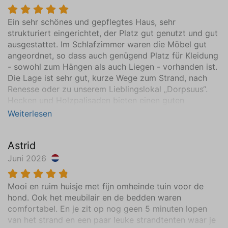
Schlafzimmer (2)
Ein sehr schönes und gepflegtes Haus, sehr
Erste Etage
strukturiert eingerichtet, der Platz gut genutzt und gut
Matratzenmaß von 80 x 210 (2)
ausgestattet. Im Schlafzimmer waren die Möbel gut
Kleiderschrank: Häng- und Einlegeböden
angeordnet, so dass auch genügend Platz für Kleidung
Zentralheizung
- sowohl zum Hängen als auch Liegen - vorhanden ist.
Vinyl
Die Lage ist sehr gut, kurze Wege zum Strand, nach
Renesse oder zu unserem Lieblingslokal „Dorpsuus“.
Schlafzimmer (3)
Hecken und Holzpalisaden bieten einen guten
Erste Etage
Sichtschutz. Wir waren bisher ca. 10 Mal in
Weiterlesen
verschiedenen Häusern, dieses Haus hat nunmehr die
Matratzenmaß von 80 x 210 (2)
Chance, unser Lieblingshaus zu werden.
Zentralheizung
Astrid
Vinyl
Juni 2026
Badezimmer (1)
Mooi en ruim huisje met fijn omheinde tuin voor de
Erdgeschoss
hond. Ook het meubilair en de bedden waren
Waschbecken (1 Becken) (1)
comfortabel. En je zit op nog geen 5 minuten lopen
Begehbare Dusche (1)
van het strand en een paar leuke strandtenten waar je
Fußbodenheizung