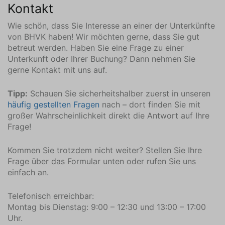
Kontakt
Lage
In der Nähe vom Strand
Wie schön, dass Sie Interesse an einer der Unterkünfte
von BHVK haben! Wir möchten gerne, dass Sie gut
Nahe am Meer
betreut werden. Haben Sie eine Frage zu einer
Dorf
Unterkunft oder Ihrer Buchung? Dann nehmen Sie
gerne Kontakt mit uns auf.
In der Nähe || Umgebung (km)
Bar (1.6)
Tipp:
Schauen Sie sicherheitshalber zuerst in unseren
Bowlingbahn (1.5)
häufig gestellten Fragen
nach – dort finden Sie mit
Wald (5)
großer Wahrscheinlichkeit direkt die Antwort auf Ihre
Stadtzentrum (1.5)
Frage!
Tauchgeschäft (1.5)
Kommen Sie trotzdem nicht weiter? Stellen Sie Ihre
Fahrradverleih (1.5)
Frage über das Formular unten oder rufen Sie uns
Fahrrad-Shop (1.5)
einfach an.
Fitnessstudio (1.5)
Golfplatz (5)
Telefonisch erreichbar:
Kite-Surf Shop (1.5)
Montag bis Dienstag: 9:00 – 12:30 und 13:00 – 17:00
Kletterwald (6)
Uhr.