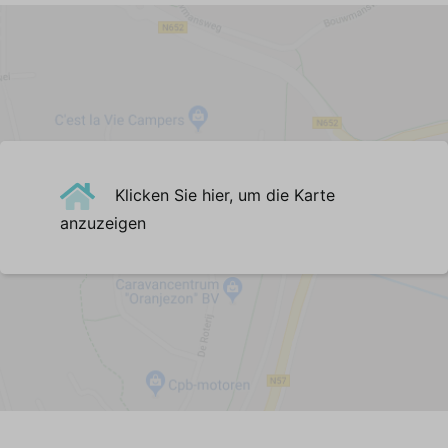
Deutscher Sender (5+)
Belgischer Sender
Englischer Sender
Audioanlage
Wohnzimmer
Sessel (1)
Ecksofa (5-Sitzer)
Klicken Sie hier, um die Karte
Esstisch
anzuzeigen
Esszimmerstühle (6)
Zentralheizung
Fußbodenheizung
Vinyl
Küche
Geschirr/Besteck/Töpfe und Pfannen
Spülmaschine
Kühlschrank mit Gefrierfach (160 ltr)