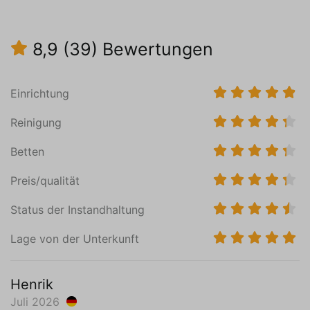
Backofen
Filterkaffeemaschine
8,9
(39)
Bewertungen
Senseo-Kaffeemaschine
Wasserkocher
Toaster
Einrichtung
Gas Platten (4)
Fußbodenheizung
Reinigung
Vinyl
Betten
Schlafzimmer (1)
Preis/qualität
Erdgeschoss
Badezimmer en Suite
Status der Instandhaltung
Matratzenmaß von 80 x 210 (2)
Waschbecken (1 Becken)
Lage von der Unterkunft
Kleiderschrank: Häng- und Einlegeböden
Fußbodenheizung
Henrik
Vinyl
Juli 2026