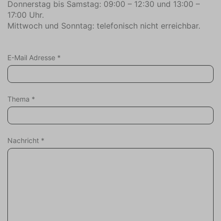
Flughafen (72.2)
Donnerstag bis Samstag: 09:00 – 12:30 und 13:00 –
Reitschule (1.5)
17:00 Uhr.
Mittwoch und Sonntag: telefonisch nicht erreichbar.
Minigolfplatz (1.5)
Mountainbike-Route (5)
FKK-Strand (5)
E-Mail Adresse
*
Yachthafen (4)
Restaurant (0.3)
Autobahn (4.4)
Thema
*
Sporthalle (5)
Strand (0.1)
Supermarkt (1.5)
Tennisplätze (1.5)
Nachricht
*
Zug (38.4)
Segelflugplatz (5)
Attraktionen
Kirchen
Museen