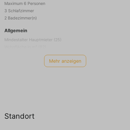
Maximum 6 Personen
3 Schlafzimmer
2 Badezimmer(n)
Allgemein
Mindestalter Hauptmieter (25)
Wohnfläche in m² (82)
Grundstücksgröße in m² (310)
Mehr anzeigen
Rauchen nicht erlaubt
Kinder erlaubt
Energieetikett
B
Internet TV Audio
WIFI Internet (kostenlos)
Standort
Kabel Fernseher (55inch HD Flat-Screen)
Niederländischer Sender (10+)