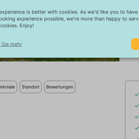
experience is better with cookies. As we'd like you to have
ooking experience possible, we're more than happy to ser
ookies. Enjoy!
 Sie mehr
1/26
twendig:
twendige Cookies helfen dabei, eine Website funktionsfähiger zu ma
dem sie grundlegende Funktionen wie die Seitennavigation und den Z
f geschützte Bereiche der Website ermöglichen. Ohne diese Cookies
rkmale
Standort
Bewertungen
e Website nicht ordnungsgemäß funktionieren.
rketing:
ese Website verwendet Cookies und Google-Technologien, um den W
affic zu analysieren. Das Ziel von Marketing-Cookies ist es, Anzeigen
zuzeigen, die auf den individuellen Benutzer zugeschnitten und relev
nd. Diese Anzeigen werden für Verleger und externe Werbetreibende