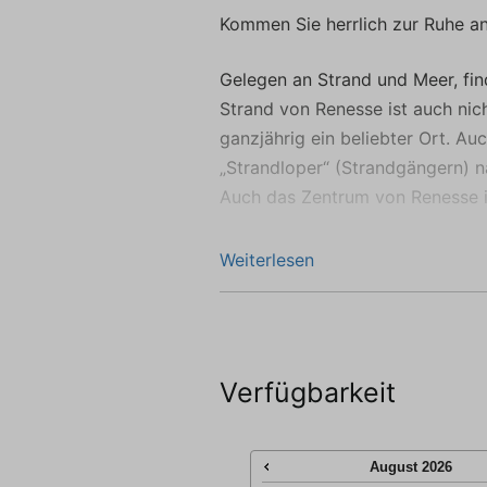
we
Kommen Sie herrlich zur Ruhe a
Gelegen an Strand und Meer, fin
Strand von Renesse ist auch nicht
ganzjährig ein beliebter Ort. A
„Strandloper“ (Strandgängern) 
Auch das Zentrum von Renesse i
Dieses moderne, helle Strandhau
Weiterlesen
Qualitätsmöbeln. Das Wohnzimm
moderner, offenen Küche sorgt 
etwas kälteren Tagen sorgt die 
eine angenehme Wärme im Haus. 
Verfügbarkeit
Schlafzimmer mit Badezimmer en
zwei weitere Schlafzimmer, ein 
August
2026
Dank der tollen Südwest Lage de