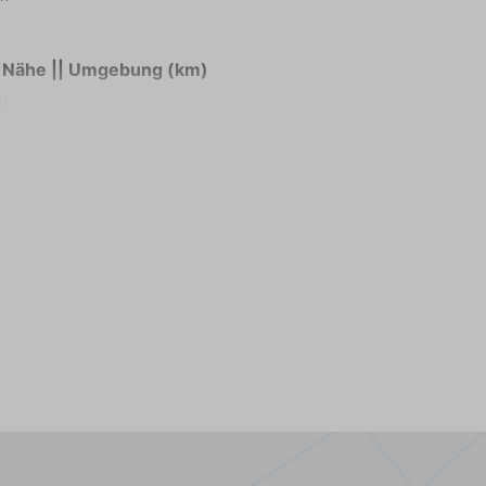
r Nähe || Umgebung (km)
6)
5,8)
entrum (1,7)
eschäft (1,9)
verleih (1,7)
d-Shop (1,7)
studio (2,1)
tz (8,9)
rf Shop (1,7)
wald (8)
en (72,2)
ule (1,7)
fplatz (2,2)
inbike-Route (10,3)
rand (4,3)