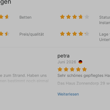
ngen
Sonnenschirm
Reitve
Terrasse (Überdachte)
Schnor
Betten
Statu
Terrasse (nicht überdeckt)
Surfen
Insta
Gartentisch (1)
Angeln
Gartenstühle (6)
Wande
Preis/qualität
Lage 
Sonnenliegen (2)
Windsu
Unter
Loungeset
Segeln
Schwi
Gartenhaus/Abstellraum
petra
Urlau
Gartenhaus
Juni 2026
Weg vo
Parken
Familie
he zum Strand. Haben uns
Sehr schönes gepflegtes Ha
Private Parkplätze (2)
Sportli
mmen bestimmt noch einmal
Das Haus Zonnendorp 29 we
Vielen Dank.
Weiterlesen