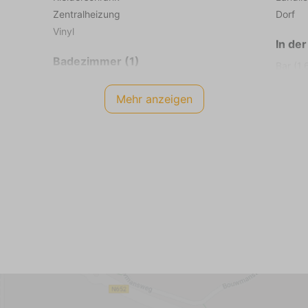
Zentralheizung
Dorf
Vinyl
In de
Badezimmer (1)
Bar (1,
Erdgeschoss
Wald (
Mehr anzeigen
Waschbecken (1 Becken)
Stadtz
Begehbare Dusche
Tauchg
Badheizkörper
Fahrrad
Fußbodenheizung
Fahrra
Fliesenboden
Fitness
Golfpla
Badezimmer (2)
Kite-Su
Erste Etage
Kletter
Waschbecken (1 Becken)
Flughaf
Begehbare Dusche
Reitsch
Badheizkörper
Minigol
Zentralheizung
Mounta
FKK-St