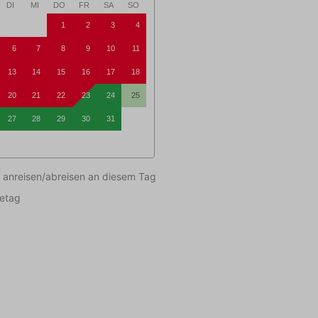
DI
MI
DO
FR
SA
SO
1
2
3
4
6
7
8
9
10
11
13
14
15
16
17
18
20
21
22
23
24
25
27
28
29
30
31
 anreisen/abreisen an diesem Tag
setag