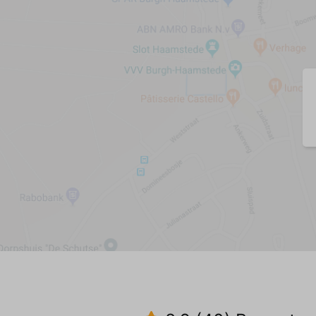
Esstisch
Esszimmerstühle (6)
Fußbodenheizung
Holzofen (pelletkachel)
Vinyl
Küche
Geschirr/Besteck/Töpfe und Pfannen
Spülmaschine
Kühlschrank mit Gefrierfach
Kombi-Mikrowelle
Filterkaffeemaschine
Senseo-Kaffeemaschine
Wasserkocher
Toaster
Gas Platten (4)
Fußbodenheizung
Vinyl