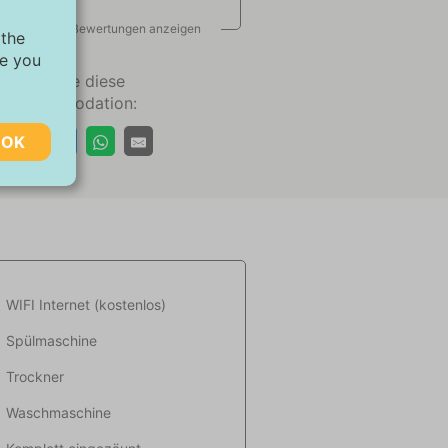
Alle Bewertungen anzeigen
 the
ve you
Teilen Sie diese
Akkommodation:
OK
chen,
ugriff
 kann
WIFI Internet (kostenlos)
Spülmaschine
ebsite-
Trockner
ant
Waschmaschine