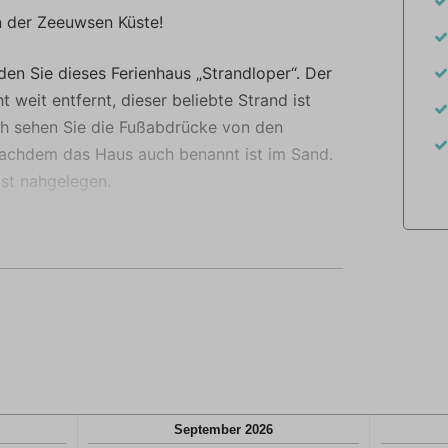
rtvoller.
n der Zeeuwsen Küste!
den Sie dieses Ferienhaus „Strandloper“. Der
 weit entfernt, dieser beliebte Strand ist
uch sehen Sie die Fußabdrücke von den
nachdem das Haus auch benannt ist im Sand.
st nahgelegen.
s ist komplett ausgerüstet mit
er mit sich anschließendem Essbereich und
auch für das gewisse Etwas. Auch an den
Fußbodenheizung und der Pelletskamin für
Im Erdgeschoss befindet sich ein
 Suite. Im Obergeschoss stehen Ihnen noch
Badezimmer und eine Toilette zur Verfügung.
September
2026
s Ferienhauses verfügt der “Strandloper‘‘