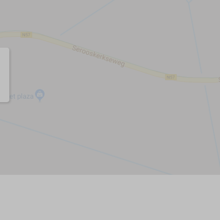
afen (4,3)
Restaurant (0,2)
lle (8,9)
Strand (0,5)
arkt (0,7)
lätze (2,2)
8,4)
ugplatz (7,9)
ktionen
afen
n
n
iche Aktivitäten
n oder Schnorcheln
inbiking