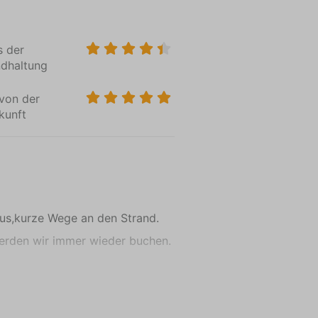
ranstaltungen
cheln
s der
ndhaltung
rn
von der
rfen
kunft
mmen
bsthema
n allem
nurlaub
us,kurze Wege an den Strand.
ch
rden wir immer wieder buchen.