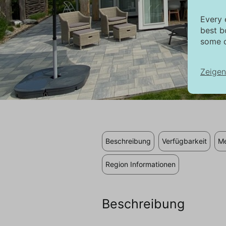
Every 
best b
some c
Zeigen
No
No
in
au
Beschreibung
Verfügbarkeit
Me
di
Region Informationen
Ma
Di
Tr
Beschreibung
an
si