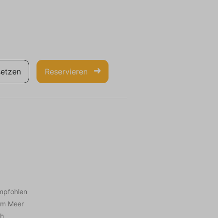
etzen
Reservieren
mpfohlen
am Meer
ch