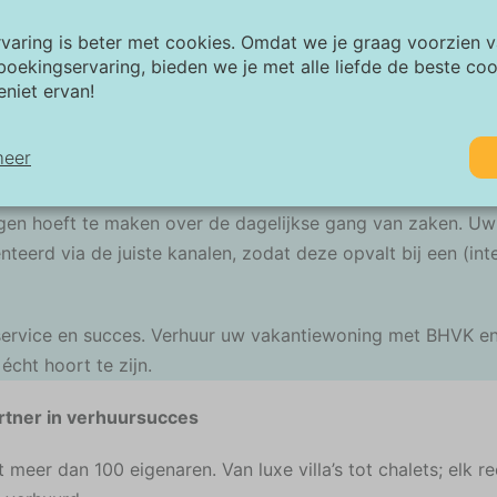
rvaring is beter met cookies. Omdat we je graag voorzien 
boekingservaring, bieden we je met alle liefde de beste co
kantiehuis via BHVK, zorgeloos en succ
eniet ervan!
 in de professionele verhuur van vakantiewoningen.
meer
rsoonlijke service en meer dan 20 jaar ervaring in verhuurb
 en door en weten hoe we het beste rendement uit uw won
rgen hoeft te maken over de dagelijkse gang van zaken. U
odzakelijk:
teerd via de juiste kanalen, zodat deze opvalt bij een (int
odzakelijke cookies helpen een website bruikbaarder te maken, door
sisfuncties als paginanavigatie en toegang tot beveiligde gedeelten 
bsite mogelijk te maken. Zonder deze cookies kan de website niet n
horen werken.
 service en succes. Verhuur uw vakantiewoning met BHVK e
écht hoort te zijn.
rketing:
ze site gebruikt cookies en Google technologieën om het siteverkeer 
rtner in verhuursucces
alyseren. Het doel van marketingcookies is advertenties weergeven d
gestemd op en relevant zijn voor de individuele gebruiker. Deze adve
meer dan 100 eigenaren. Van luxe villa’s tot chalets; elk r
rden zo waardevoller voor uitgevers en externe adverteerders.