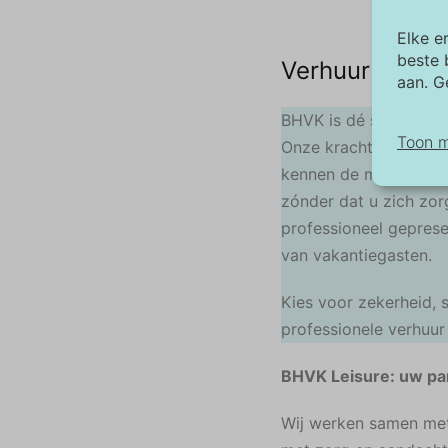
Elke e
beste 
Verhuur uw va
aan. G
BHVK is dé specialist
Toon 
Onze kracht ligt in pe
kennen de markt door
zónder dat u zich zo
No
professioneel gepresen
No
ba
van vakantiegasten.
we
be
Kies voor zekerheid,
professionele verhuur 
Ma
De
BHVK Leisure: uw pa
an
af
Wij werken samen met 
wo