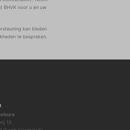
wat BHVK voor u en uw
ersteuning kan bieden
jkheden te bespreken.
t
eisure
rij 13