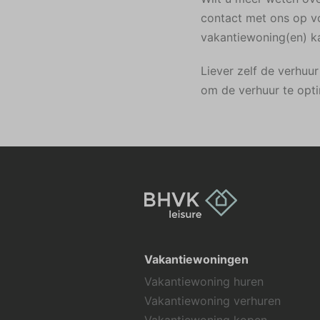
contact met ons op vo
vakantiewoning(en) k
Liever zelf de verhu
om de verhuur te opt
Vakantiewoningen
Vakantiewoning huren
Vakantiewoning verhuren