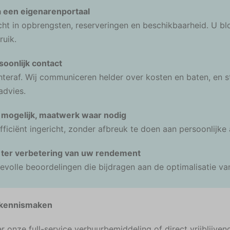
ia een eigenarenportaal
cht in opbrengsten, reserveringen en beschikbaarheid. U b
ruik.
soonlijk contact
teraf. Wij communiceren helder over kosten en baten, en st
advies.
 mogelijk, maatwerk waar nodig
fficiënt ingericht, zonder afbreuk te doen aan persoonlijke
 ter verbetering van uw rendement
evolle beoordelingen die bijdragen aan de optimalisatie v
 kennismaken
r onze full-service verhuurbemiddeling of direct vrijblij