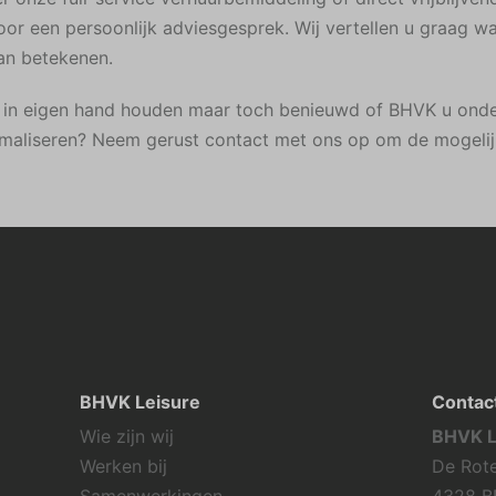
or een persoonlijk adviesgesprek. Wij vertellen u graag 
an betekenen.
ur in eigen hand houden maar toch benieuwd of BHVK u ond
imaliseren? Neem gerust contact met ons op om de mogeli
BHVK Leisure
Contac
Wie zijn wij
BHVK L
Werken bij
De Rote