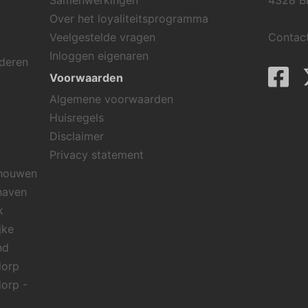
Samenwerkingen
4328 B
Over het loyaliteitsprogramma
Veelgestelde vragen
Contac
Inloggen eigenaren
rderen
Voorwaarden
Algemene voorwaarden
Huisregels
Disclaimer
Privacy statement
chouwen
haven
k
jke
nd
dorp
dorp -