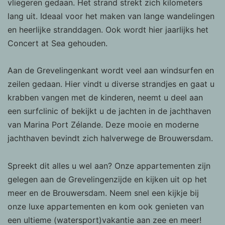
vliegeren gedaan. Het strand strekt zich kilometers
op en relevant zijn voor de individuele
lang uit. Ideaal voor het maken van lange wandelingen
gebruiker. Deze advertenties worden zo
waardevoller voor uitgevers en externe
en heerlijke stranddagen. Ook wordt hier jaarlijks het
adverteerders.
Concert at Sea gehouden.
Aan de Grevelingenkant wordt veel aan windsurfen en
zeilen gedaan. Hier vindt u diverse strandjes en gaat u
krabben vangen met de kinderen, neemt u deel aan
een surfclinic of bekijkt u de jachten in de jachthaven
van Marina Port Zélande. Deze mooie en moderne
jachthaven bevindt zich halverwege de Brouwersdam.
Spreekt dit alles u wel aan? Onze appartementen zijn
gelegen aan de Grevelingenzijde en kijken uit op het
meer en de Brouwersdam. Neem snel een kijkje bij
onze luxe appartementen en kom ook genieten van
een ultieme (watersport)vakantie aan zee en meer!