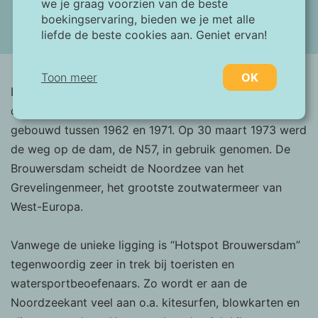
we je graag voorzien van de beste
boekingservaring, bieden we je met alle
liefde de beste cookies aan. Geniet ervan!
(12 foto's)
Toon meer
OK
De bijna 6 kilometer lange Brouwersdam is gelegen in
de provincies Zuid-Holland en Zeeland en werd
Noodzakelijk:
gebouwd tussen 1962 en 1971. Op 30 maart 1973 werd
Noodzakelijke cookies helpen een website
de weg op de dam, de N57, in gebruik genomen. De
bruikbaarder te maken, door basisfuncties
Brouwersdam scheidt de Noordzee van het
als paginanavigatie en toegang tot beveiligde
gedeelten van de website mogelijk te maken.
Grevelingenmeer, het grootste zoutwatermeer van
Zonder deze cookies kan de website niet
West-Europa.
naar behoren werken.
Vanwege de unieke ligging is “Hotspot Brouwersdam”
Marketing:
tegenwoordig zeer in trek bij toeristen en
Deze site gebruikt cookies en Google
watersportbeoefenaars. Zo wordt er aan de
technologieën om het siteverkeer te
analyseren. Het doel van marketingcookies is
Noordzeekant veel aan o.a. kitesurfen, blowkarten en
advertenties weergeven die zijn afgestemd