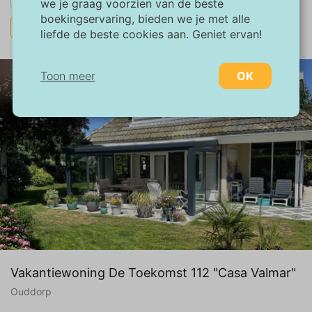
we je graag voorzien van de beste
boekingservaring, bieden we je met alle
alles wissen
liefde de beste cookies aan. Geniet ervan!
Toon meer
OK
Noodzakelijk:
Noodzakelijke cookies helpen een website
bruikbaarder te maken, door basisfuncties
als paginanavigatie en toegang tot beveiligde
gedeelten van de website mogelijk te maken.
Zonder deze cookies kan de website niet
naar behoren werken.
Marketing:
Deze site gebruikt cookies en Google
Vakantiewoning De Toekomst 112 "Casa Valmar"
technologieën om het siteverkeer te
Ouddorp
analyseren. Het doel van marketingcookies is
advertenties weergeven die zijn afgestemd