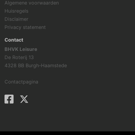
Algemene voorwaarden
Huisregels
Disclaimer
Privacy statement
Contact
BHVK Leisure
De Roterij 13
4328 BB Burgh-Haamstede
Contactpagina