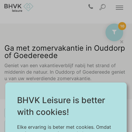
10
×
Ga met zomervakantie in Ouddorp
of Goedereede
Geniet van een vakantieverblijf nabij het strand of
middenin de natuur. In Ouddorp of Goedereede geniet
u van uw welverdiende zomervakantie.
BHVK Leisure is better
with cookies!
×
Zuid-Holland
U zoekt momenteel minimaal 4 dagen tussen 10-7-
Elke ervaring is beter met cookies. Omdat
×
2026 en 28-8-2026