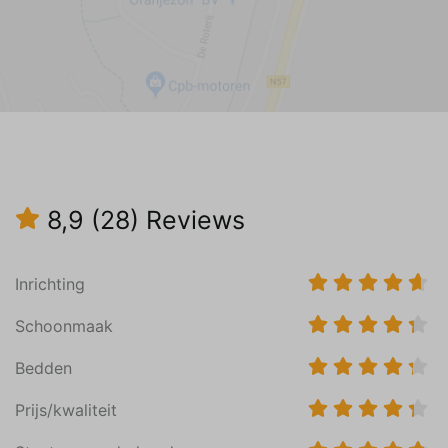
Kerken
Musea
Sportieve activiteiten
Mountain biking
Paardensport
Skeeleren
Tennis
8,9
(28)
Reviews
Wandelen
Wielersport
Inrichting
Vakantiethema
Even weg van alles
Schoonmaak
Familievakantie
Bedden
Sportief
Prijs/kwaliteit