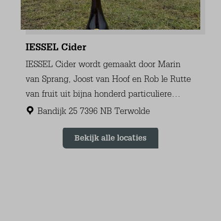
Woonkamer
Fauteuil(s) (2)
Zitbank (4-zits) (1)
Eettafel (1)
Eettafel stoelen (6)
Centrale verwarming
Houtkachel
Plavuizen
Keuken
Bestek/servies/pannen
Vaatwasser
Koelkast met vriesvak
Combimagnetron
Filter koffiezetapparaat
Nespresso machine
Waterkoker