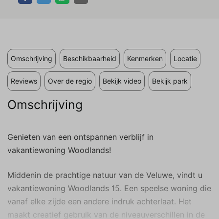
op en relevant zijn voor de individuele
gebruiker. Deze advertenties worden zo
waardevoller voor uitgevers en externe
adverteerders.
Omschrijving
Beschikbaarheid
Kenmerken
Locatie
Reviews
Over de regio
Bekijk video
Bekijk park
Omschrijving
Genieten van een ontspannen verblijf in
vakantiewoning Woodlands!
Middenin de prachtige natuur van de Veluwe, vindt u
vakantiewoning Woodlands 15. Een speelse woning die
vanaf elke zijde een andere indruk achterlaat. Het
maakt creatief gebruik van de niveauverschillen in de