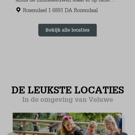
Slaapkamer (3)
Eerste verdieping
Matrasmaat 80 x 210 (2)
Kledingkast: legkast
Vloerbedekking
Badkamer
Begane grond
Wastafel (1 kom)
Inloopdouche
Handdoekradiator
Plavuizen
Gastentoilet
Toilet
Wasbak
Extra's