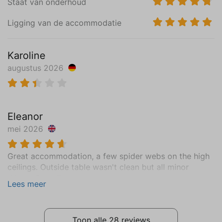
Staat van onderhoud
Ligging van de accommodatie
Karoline
augustus 2026
Lees meer
Eleanor
mei 2026
Great accommodation, a few spider webs on the high
ceilings. Outside table wasn't clean but all minor
things. Overall a great stay.
Lees meer
Toon alle 28 reviews