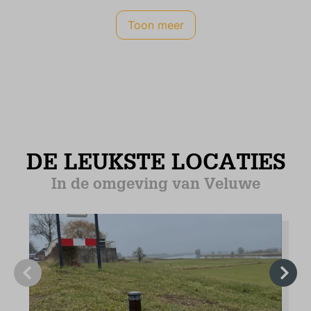
Kavelgrootte in m² (510)
Toon meer
Roken niet toegestaan
Kinderen toegestaan
Energielabel
B
Veiligheid
Rookmelder
CO2 meter
Internet TV Audio
WIFI Internet (gratis)
Satelliet televisie
Nederlandse zenders (10+)
Duitse zenders (3)
Belgische zenders (3)
Engelse zenders (3)