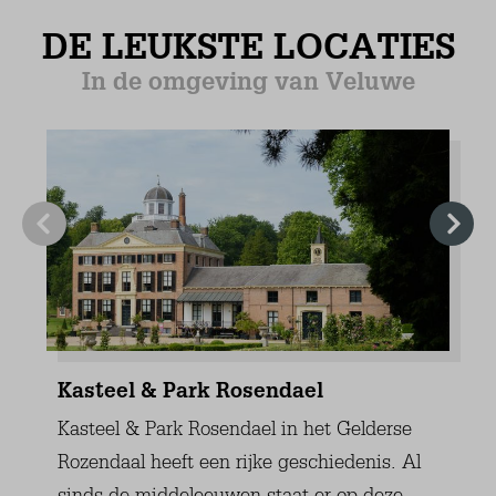
Inductie kookplaten (4)
Centrale verwarming
Plavuizen
Slaapkamer (1)
Begane grond
Matrasmaat 80 x 210 (2)
Kledingkast: combinatie hang-/legkast
Centrale verwarming
Plavuizen
Slaapkamer (2)
Begane grond
Matrasmaat 80 x 200 (2)
Kledingkast: combinatie hang-/legkast
Centrale verwarming
Plavuizen