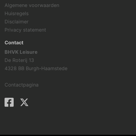
Algemene voorwaarden
Huisregels
Disclaimer
Privacy statement
Contact
BHVK Leisure
De Roterij 13
4328 BB Burgh-Haamstede
Contactpagina