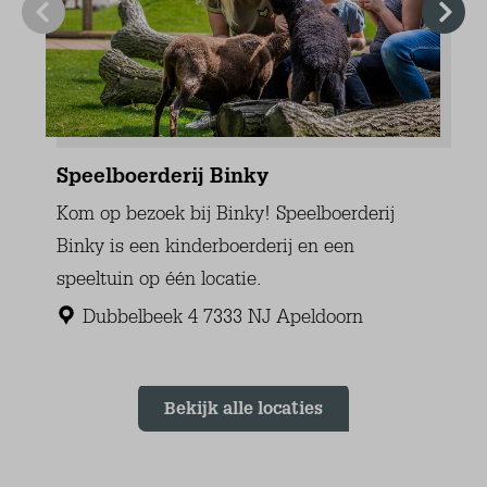
Stofzuiger
Was/droog combinatie
Wasrek
Sport en Spel
Trampoline
Tuin
Deels afgesloten
Terras (niet overdekt)
Tuintafel (1)
Tuinstoelen (6)
Loungeset
Tuinhuis/Bergruimte
Tuinhuis (extra koelkast!)
Parkeren