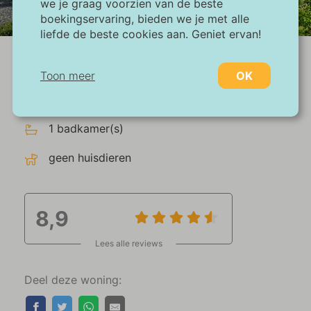
we je graag voorzien van de beste
1/35
boekingservaring, bieden we je met alle
liefde de beste cookies aan. Geniet ervan!
maximaal 6 personen
Toon meer
OK
3 slaapkamer(s)
Noodzakelijk:
1 badkamer(s)
Noodzakelijke cookies helpen een website
bruikbaarder te maken, door basisfuncties
geen huisdieren
als paginanavigatie en toegang tot beveiligde
gedeelten van de website mogelijk te maken.
Zonder deze cookies kan de website niet
naar behoren werken.
8,9
Lees alle reviews
Marketing:
Deze site gebruikt cookies en Google
technologieën om het siteverkeer te
Deel deze woning:
analyseren. Het doel van marketingcookies is
advertenties weergeven die zijn afgestemd